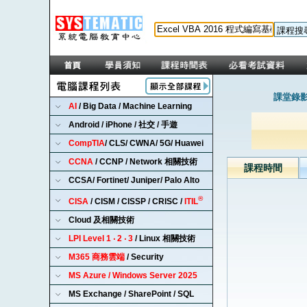
課堂錄影
AI
/ Big Data / Machine Learning
Android / iPhone / 社交 / 手遊
CompTIA
/ CLS/ CWNA/ 5G/ Huawei
CCNA
/ CCNP / Network 相關技術
課程時間
CCSA/ Fortinet/ Juniper/ Palo Alto
®
CISA
/ CISM / CISSP / CRISC /
ITIL
Cloud 及相關技術
LPI Level 1 ‧ 2 ‧ 3
/ Linux 相關技術
M365 商務雲端
/ Security
MS Azure / Windows Server 2025
MS Exchange / SharePoint / SQL