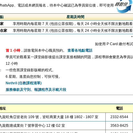
WhatsApp、電話或本網頁報名，待本中心確認已為學員留位後，即可使用
點
星期及時間
家
享用時期內每星期 7 天 (包括公眾假期)，每天 24 小時全天候不限次數地觀
在家
享用時期內每星期 7 天 (包括公眾假期)，每天 24 小時全天候不限次數地觀
如使用 P Card 繳付
首 1 小時
，請致電與本中心職員預約。
查看各地點電話
學員可於觀看某一課堂錄影後提出課堂直接相關的問題，課程導師會樂意為學員
12 小時
：
一些危害課堂錄影版權的程式。
6 星期。進度由您控制，可快可慢。
Nethril (任教課程清單)
服務條款及守則、報讀程序及示範片段
地址
電話
九龍旺角亞皆老街 109 號，皆旺商業大廈 18 樓 1802 - 1807 室
2332-6544
九龍觀塘成業街 7 號寧晉中心 12 樓 G2 室
3563-8425