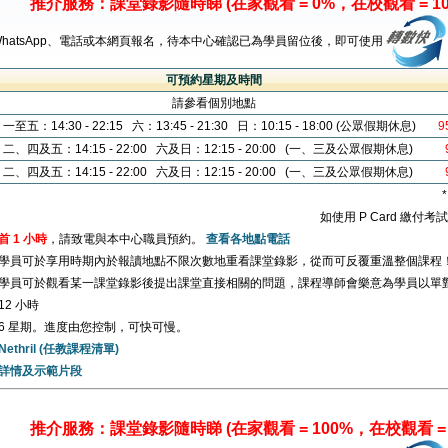
推介服務：課堂錄影隨時睇 (在家觀看 = 0%，在校觀看 = 10
WhatsApp、電話或本網頁報名，待本中心確認已為學員留位後，即可使用
可預約星期及時間
請參看個別地點
一至五：14:30 - 22:15 六：13:45 - 21:30 日：10:15 - 18:00 (公眾假期休息)
9
二、四及五：14:15 - 22:00 六及日：12:15 - 20:00 (一、三及公眾假期休息)
二、四及五：14:15 - 22:00 六及日：12:15 - 20:00 (一、三及公眾假期休息)
如使用 P Card 繳付
首 1 小時
，請致電與本中心職員預約。
查看各地點電話
學員可於享用時期內於報讀地點不限次數地重看課堂錄影，從而可反覆重溫整個課程
學員可於觀看某一課堂錄影後提出課堂直接相關的問題，課程導師會樂意為學員以單
12 小時
6 星期。進度由您控制，可快可慢。
Nethril (任教課程清單)
詳情及示範片段
推介服務：課堂錄影隨時睇 (在家觀看 = 100%，在校觀看 = 