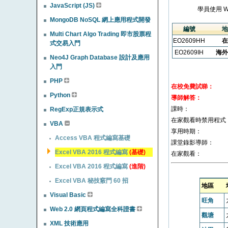
JavaScript (JS)
學員使用 
MongoDB NoSQL 網上應用程式開發
編號
地
Multi Chart Algo Trading 即市股票程
EO2609HH
在
式交易入門
EO2609IH
海外
Neo4J Graph Database 設計及應用
入門
PHP
在校免費試睇：
Python
導師解答：
課時：
RegExp正規表示式
在家觀看時禁用程式
VBA
享用時期：
Access VBA 程式編寫基礎
課堂錄影導師：
Excel VBA 2016 程式編寫
(基礎)
在家觀看：
Excel VBA 2016 程式編寫
(進階)
Excel VBA 秘技竅門 60 招
地區
Visual Basic
旺角
Web 2.0 網頁程式編寫全科證書
觀塘
XML 技術應用