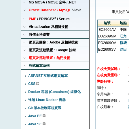
MS MCSA / MCSE 全科 / .NET
Oracle Database / MySQL
/ Java
學員使用 
®
PMP
/ PRINCE2
/ Scrum
編號
地點
Virtualization 及相關技術
EO2609AV
不限
特價全科證書
EO2609MV
旺角
網頁及圖像：Adobe 及相關技術
EO2609OV
觀塘
EO2609SV
沙田
網頁及流動裝置：Google 技術
網頁及流動裝置：熱門技術
程式編寫系列
在校免費試睇：
在校免費重睇：
ASP.NET 互動式網頁編寫
導師解答：
CSS
課時：
Docker 容器 (Containers) 虛擬化
享用時期：
進階 Linux Docker 容器
課堂錄影導師：
在校觀看：
Git 版本控制系統實戰
Java EE
Java SE