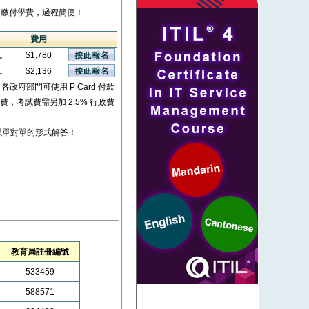
繳付學費，過程簡便！
費用
看。
$1,780
看。
$2,136
* 各政府部門可使用 P Card 付款
考試費，考試費需另加 2.5% 行政費
以單對單的形式解答！
教育局註冊編號
533459
588571