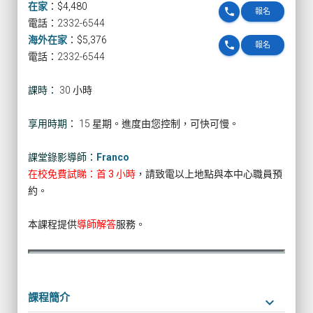
在家
：
$4,480
phone
報名
電話：2332-6544
海外在家
：
$5,376
phone
報名
電話：2332-6544
課時：
30 小時
享用時期：
15 星期。進度由您控制，可快可慢。
課堂錄影導師：
Franco
在校免費試睇：首 3 小時
，請致電以上地點與本中心職員預
約。
本課程提供
導師解答
服務。
課程簡介
keyboard_arrow_down