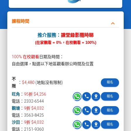
課程時間
keyboard_arrow_down
推介服務：
課堂錄影隨時睇
(在家觀看 = 0%，在校觀看 = 100%)
100% 在校觀看
日期及時間：
自由選擇，點選以下地區觀看辦公時間及位置
不
：
$4,480
(地點沒有限制)
報名
限
旺角
：
95折 $4,256
phone
pin_drop
報名
電話：2332-6544
觀塘
：
9折 $4,032
phone
pin_drop
報名
電話：3563-8425
沙田
：
9折 $4,032
phone
pin_drop
報名
電話：2151-9360