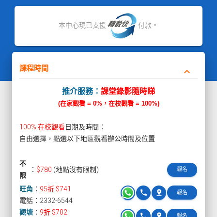
本中心現已支援
付款。
課程時間
keyboard_arrow_down
推介服務：
課堂錄影隨時睇
(在家觀看 = 0%，在校觀看 = 100%)
100% 在校觀看
日期及時間：
自由選擇，點選以下地區觀看辦公時間及位置
不
：
$780
(地點沒有限制)
報名
限
旺角
：
95折 $741
phone
pin_drop
報名
電話：2332-6544
觀塘
：
9折 $702
phone
pin_drop
報名