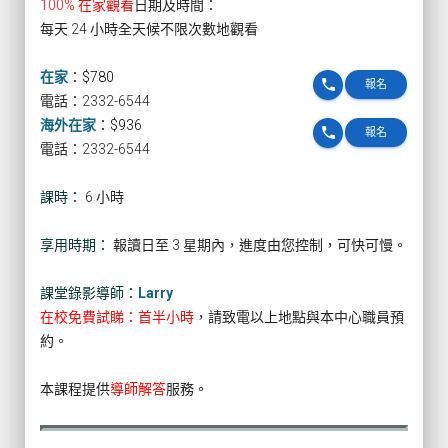
100% 在家觀看
日期及時間：
每天 24 小時全天候不限次數地觀看
在家
：
$780
phone
報名
電話：2332-6544
海外在家
：
$936
phone
報名
電話：2332-6544
課時：
6 小時
享用時期：
報讀日至 3 星期內，進度由您控制，可快可慢。
課堂錄影導師：
Larry
在校免費試睇：首半小時
，請致電以上地點與本中心職員預
約。
本課程提供
導師解答
服務。