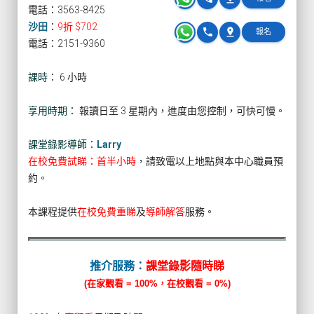
電話：3563-8425
沙田
：
9折 $702
phone
pin_drop
報名
電話：2151-9360
課時：
6 小時
享用時期：
報讀日至 3 星期內，進度由您控制，可快可慢。
課堂錄影導師：
Larry
在校免費試睇：首半小時
，請致電以上地點與本中心職員預
約。
本課程提供
在校免費重睇
及
導師解答
服務。
推介服務：
課堂錄影隨時睇
(在家觀看 = 100%，在校觀看 = 0%)