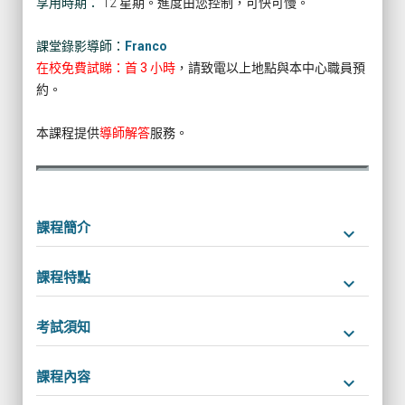
享用時期：
12 星期。進度由您控制，可快可慢。
課堂錄影導師：
Franco
在校免費試睇：首 3 小時
，請致電以上地點與本中心職員預
約。
本課程提供
導師解答
服務。
課程簡介
keyboard_arrow_down
課程特點
keyboard_arrow_down
考試須知
keyboard_arrow_down
課程內容
keyboard_arrow_down