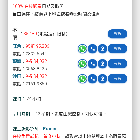
100% 在校觀看
日期及時間：
自由選擇，點選以下地區觀看辦公時間及位置
不
：
$5,480
(地點沒有限制)
報名
限
旺角
：
95折 $5,206
phone
pin_drop
報名
電話：2332-6544
觀塘
：
9折 $4,932
phone
pin_drop
報名
電話：3563-8425
沙田
：
9折 $4,932
phone
pin_drop
報名
電話：2151-9360
課時：
24 小時
享用時期：
12 星期。進度由您控制，可快可慢。
課堂錄影導師：
Franco
在校免費試睇：首 3 小時
，請致電以上地點與本中心職員預