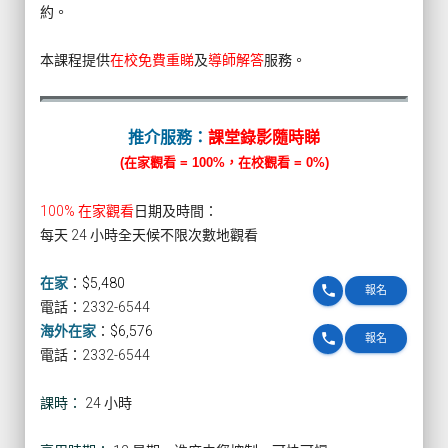
約。
本課程提供
在校免費重睇
及
導師解答
服務。
推介服務：
課堂錄影隨時睇
(在家觀看 = 100%，在校觀看 = 0%)
100% 在家觀看
日期及時間：
每天 24 小時全天候不限次數地觀看
在家
：
$5,480
phone
報名
電話：2332-6544
海外在家
：
$6,576
phone
報名
電話：2332-6544
課時：
24 小時