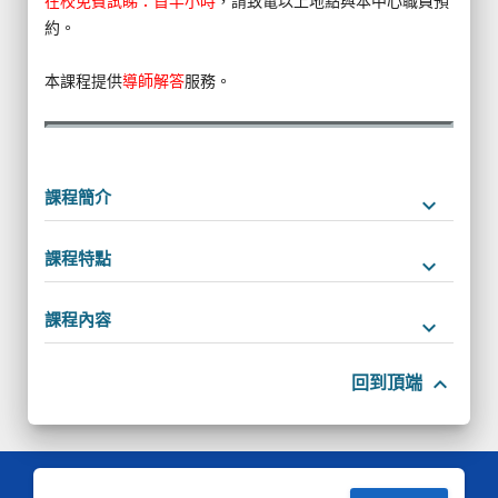
在校免費試睇：首半小時
，請致電以上地點與本中心職員預
約。
本課程提供
導師解答
服務。
課程簡介
keyboard_arrow_down
課程特點
keyboard_arrow_down
課程內容
keyboard_arrow_down
keyboard_arrow_up
回到頂端