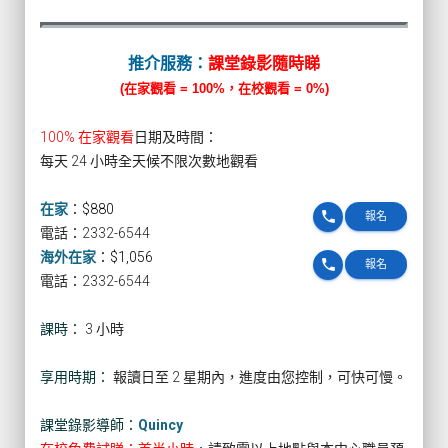
推介服務：
課堂錄影隨時睇
(在家觀看 = 100%，在校觀看 = 0%)
100% 在家觀看
日期及時間：
每天 24 小時全天候不限次數地觀看
在家
：
$880
phone
報名
電話：2332-6544
海外在家
：
$1,056
phone
報名
電話：2332-6544
課時：
3 小時
享用時期：
報讀日至 2 星期內，進度由您控制，可快可慢。
課堂錄影導師：
Quincy