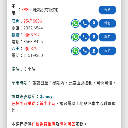
不
：
$880
(地點沒有限制)
報名
限
旺角
：
95折 $836
phone
pin_drop
報名
電話：2332-6544
觀塘
：
9折 $792
phone
pin_drop
報名
電話：3563-8425
沙田
：
9折 $792
phone
pin_drop
報名
電話：2151-9360
課時：
3 小時
享用時期：
報讀日至 2 星期內，進度由您控制，可快可慢。
課堂錄影導師：
Quincy
在校免費試睇：首半小時
，請致電以上地點與本中心職員預
約。
本課程提供
在校免費重睇
及
導師解答
服務。