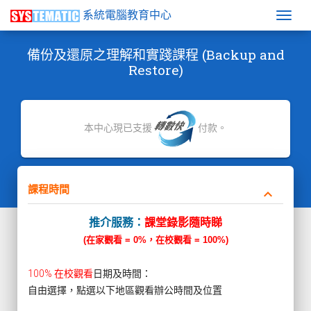
系統電腦教育中心
Togg
備份及還原之理解和實踐課程 (Backup and
Restore)
本中心現已支援
付款。
課程時間
keyboard_arrow_down
推介服務：
課堂錄影隨時睇
(在家觀看 = 0%，在校觀看 = 100%)
100% 在校觀看
日期及時間：
自由選擇，點選以下地區觀看辦公時間及位置