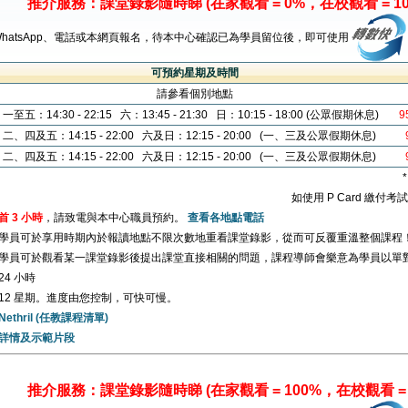
推介服務：課堂錄影隨時睇 (在家觀看 = 0%，在校觀看 = 10
WhatsApp、電話或本網頁報名，待本中心確認已為學員留位後，即可使用
可預約星期及時間
請參看個別地點
一至五：14:30 - 22:15 六：13:45 - 21:30 日：10:15 - 18:00 (公眾假期休息)
9
二、四及五：14:15 - 22:00 六及日：12:15 - 20:00 (一、三及公眾假期休息)
二、四及五：14:15 - 22:00 六及日：12:15 - 20:00 (一、三及公眾假期休息)
如使用 P Card 繳付
首 3 小時
，請致電與本中心職員預約。
查看各地點電話
學員可於享用時期內於報讀地點不限次數地重看課堂錄影，從而可反覆重溫整個課程
學員可於觀看某一課堂錄影後提出課堂直接相關的問題，課程導師會樂意為學員以單
24 小時
12 星期。進度由您控制，可快可慢。
Nethril (任教課程清單)
詳情及示範片段
推介服務：課堂錄影隨時睇 (在家觀看 = 100%，在校觀看 = 