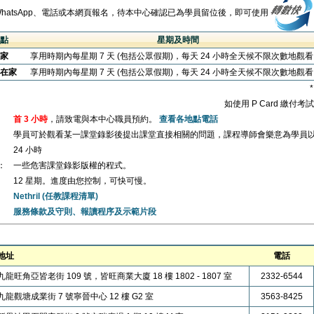
WhatsApp、電話或本網頁報名，待本中心確認已為學員留位後，即可使用
點
星期及時間
家
享用時期內每星期 7 天 (包括公眾假期)，每天 24 小時全天候不限次數地觀
在家
享用時期內每星期 7 天 (包括公眾假期)，每天 24 小時全天候不限次數地觀
如使用 P Card 繳付
首 3 小時
，請致電與本中心職員預約。
查看各地點電話
學員可於觀看某一課堂錄影後提出課堂直接相關的問題，課程導師會樂意為學員
24 小時
：
一些危害課堂錄影版權的程式。
12 星期。進度由您控制，可快可慢。
Nethril (任教課程清單)
服務條款及守則、報讀程序及示範片段
地址
電話
九龍旺角亞皆老街 109 號，皆旺商業大廈 18 樓 1802 - 1807 室
2332-6544
九龍觀塘成業街 7 號寧晉中心 12 樓 G2 室
3563-8425