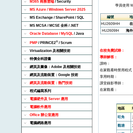
M365 商務雲端
/ Security
學員使用 
MS Azure / Windows Server 2025
編號
地
MS Exchange / SharePoint / SQL
HU2609HH
在
MS MCSA / MCSE 全科 / .NET
HU2609IH
海外
Oracle Database / MySQL
/ Java
®
PMP
/ PRINCE2
/ Scrum
在校免費試睇：
Virtualization 及相關技術
導師解答：
特價全科證書
課時：
網頁及圖像：Adobe 及相關技術
在家觀看時禁用程式
網頁及流動裝置：Google 技術
享用時期：
網頁及流動裝置：熱門技術
課堂錄影導師：
在家觀看：
程式編寫系列
電腦硬件及 Server 應用
電腦軟件應用
地區
Office 辦公室應用
旺角
電腦網路應用
觀塘