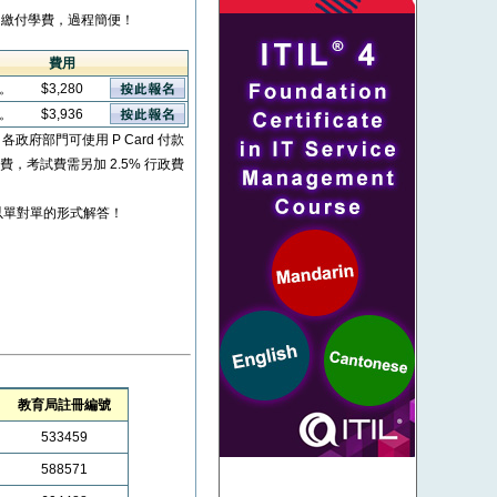
繳付學費，過程簡便！
費用
看。
$3,280
看。
$3,936
* 各政府部門可使用 P Card 付款
考試費，考試費需另加 2.5% 行政費
以單對單的形式解答！
教育局註冊編號
533459
588571