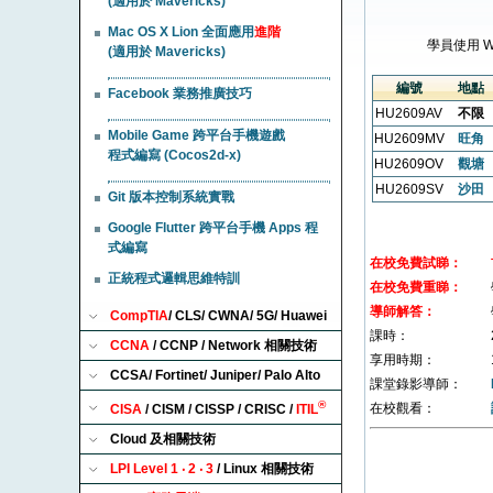
(適用於 Mavericks)
Mac OS X Lion 全面應用
進階
學員使用 
(適用於 Mavericks)
編號
地點
Facebook 業務推廣技巧
HU2609AV
不限
Mobile Game 跨平台手機遊戲
HU2609MV
旺角
程式編寫 (Cocos2d-x)
HU2609OV
觀塘
HU2609SV
沙田
Git 版本控制系統實戰
Google Flutter 跨平台手機 Apps 程
式編寫
在校免費試睇：
正統程式邏輯思維特訓
在校免費重睇：
導師解答：
CompTIA
/ CLS/ CWNA/ 5G/ Huawei
課時：
CCNA
/ CCNP / Network 相關技術
享用時期：
CCSA/ Fortinet/ Juniper/ Palo Alto
課堂錄影導師：
®
在校觀看：
CISA
/ CISM / CISSP / CRISC /
ITIL
Cloud 及相關技術
LPI Level 1 ‧ 2 ‧ 3
/ Linux 相關技術