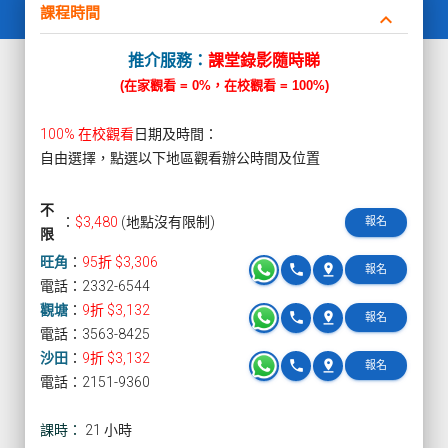
課程時間
keyboard_arrow_down
推介服務：
課堂錄影隨時睇
(在家觀看 = 0%，在校觀看 = 100%)
100% 在校觀看
日期及時間：
自由選擇，點選以下地區觀看辦公時間及位置
不
：
$3,480
(地點沒有限制)
報名
限
旺角
：
95折 $3,306
phone
pin_drop
報名
電話：2332-6544
觀塘
：
9折 $3,132
phone
pin_drop
報名
電話：3563-8425
沙田
：
9折 $3,132
phone
pin_drop
報名
電話：2151-9360
課時：
21 小時