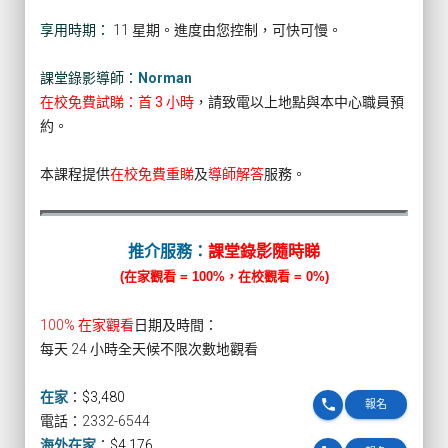
享用時期：
11 星期。進度由您控制，可快可慢。
課堂錄影導師：
Norman
在校免費試睇：首 3 小時
，請致電以上地點與本中心職員預
約。
本課程提供
在校免費重睇
及
導師解答
服務。
推介服務：
課堂錄影隨時睇
(在家觀看 = 100%，在校觀看 = 0%)
100% 在家觀看
日期及時間：
每天 24 小時全天候不限次數地觀看
在家
：
$3,480
phone
報名
電話：2332-6544
海外在家
：
$4,176