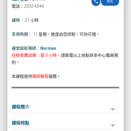
phone
報名
電話：2332-6544
課時：
21 小時
享用時期：
11 星期。進度由您控制，可快可慢。
課堂錄影導師：
Norman
在校免費試睇：首 3 小時
，請致電以上地點與本中心職員預
約。
本課程提供
導師解答
服務。
課程簡介
keyboard_arrow_down
課程特點
keyboard_arrow_down