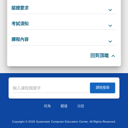
認證要求
keyboard_arrow_down
考試須知
keyboard_arrow_down
課程內容
keyboard_arrow_down
keyboard_arrow_up
回到頂端
課程搜尋
旺角
觀塘
沙田
Copyright ©
2026 Systematic Computer Education Centre. All Rights Reserved.