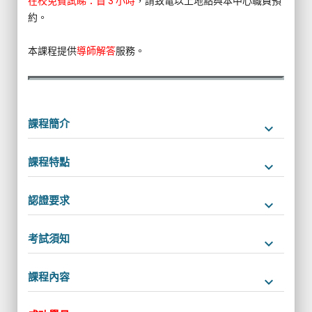
在校免費試睇：首 3 小時
，請致電以上地點與本中心職員預
約。
本課程提供
導師解答
服務。
課程簡介
keyboard_arrow_down
課程特點
keyboard_arrow_down
認證要求
keyboard_arrow_down
考試須知
keyboard_arrow_down
課程內容
keyboard_arrow_down