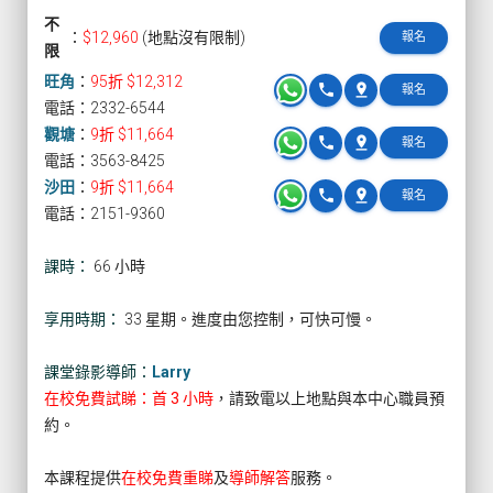
不
：
$12,960
(地點沒有限制)
報名
限
旺角
：
95折 $12,312
phone
pin_drop
報名
電話：2332-6544
觀塘
：
9折 $11,664
phone
pin_drop
報名
電話：3563-8425
沙田
：
9折 $11,664
phone
pin_drop
報名
電話：2151-9360
課時：
66 小時
享用時期：
33 星期。進度由您控制，可快可慢。
課堂錄影導師：
Larry
在校免費試睇：首 3 小時
，請致電以上地點與本中心職員預
約。
本課程提供
在校免費重睇
及
導師解答
服務。