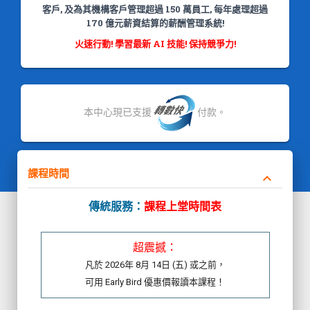
客戶, 及為其機構客戶管理超過 150 萬員工, 每年處理超過
170 億元薪資結算的薪酬管理系統!
火速行動! 學習最新 AI 技能! 保持競爭力!
本中心現已支援
付款。
課程時間
keyboard_arrow_down
傳統服務：
課程上堂時間表
超震撼：
凡於 2026年 8月 14日 (五) 或之前，
可用 Early Bird 優惠價報讀本課程！