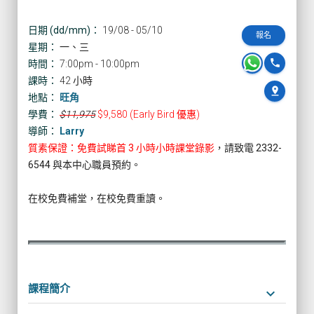
日期 (dd/mm)：
19/08 - 05/10
報名
星期：
一、三
phone
時間：
7:00pm - 10:00pm
課時：
42 小時
pin_drop
地點：
旺角
學費：
$11,975
$9,580 (Early Bird 優惠)
導師：
Larry
質素保證：免費試睇首 3 小時小時課堂錄影
，請致電 2332-
6544 與本中心職員預約。
在校免費補堂，在校免費重讀。
課程簡介
keyboard_arrow_down