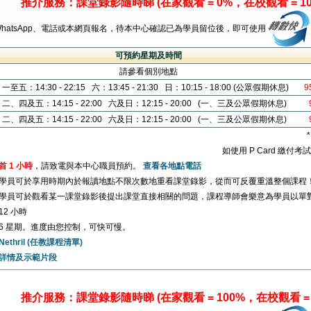
推介服務：課堂錄影隨時睇 (在家觀看 = 0%，在校觀看 = 10
WhatsApp、電話或本網頁報名，待本中心確認已為學員留位後，即可使用
可預約星期及時間
請參看個別地點
一至五：14:30 - 22:15 六：13:45 - 21:30 日：10:15 - 18:00 (公眾假期休息)
9
二、四及五：14:15 - 22:00 六及日：12:15 - 20:00 (一、三及公眾假期休息)
二、四及五：14:15 - 22:00 六及日：12:15 - 20:00 (一、三及公眾假期休息)
如使用 P Card 繳付
首 1 小時
，請致電與本中心職員預約。
查看各地點電話
學員可於享用時期內於報讀地點不限次數地重看課堂錄影，從而可反覆重溫整個課程
學員可於觀看某一課堂錄影後提出課堂直接相關的問題，課程導師會樂意為學員以單
12 小時
6 星期。進度由您控制，可快可慢。
Nethril (任教課程清單)
詳情及示範片段
推介服務：課堂錄影隨時睇 (在家觀看 = 100%，在校觀看 = 