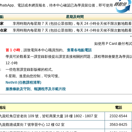
WhatsApp、電話或本網頁報名，待本中心確認已為學員留位後，即可使用
點
星期及時間
家
享用時期內每星期 7 天 (包括公眾假期)，每天 24 小時全天候不限次數地觀
在家
享用時期內每星期 7 天 (包括公眾假期)，每天 24 小時全天候不限次數地觀
如使用 P Card 繳付
首 1 小時
，請致電與本中心職員預約。
查看各地點電話
學員可於觀看某一課堂錄影後提出課堂直接相關的問題，課程導師會樂意為學員
12 小時
：
一些危害課堂錄影版權的程式。
6 星期。進度由您控制，可快可慢。
Nethril (任教課程清單)
服務條款及守則、報讀程序及示範片段
地址
電話
九龍旺角亞皆老街 109 號，皆旺商業大廈 18 樓 1802 - 1807 室
2332-6544
九龍觀塘成業街 7 號寧晉中心 12 樓 G2 室
3563-8425