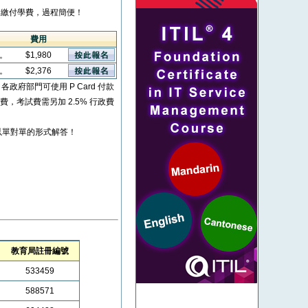
繳付學費，過程簡便！
費用
看。
$1,980
看。
$2,376
* 各政府部門可使用 P Card 付款
考試費，考試費需另加 2.5% 行政費
以單對單的形式解答！
教育局註冊編號
533459
588571