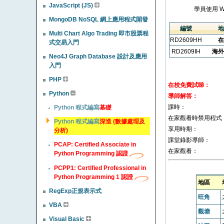
JavaScript (JS)
學員使用 
MongoDB NoSQL 網上應用程式開發
編號
地
Multi Chart Algo Trading 即市股票程
RD2609HH
在
式交易入門
RD2609IH
海外
Neo4J Graph Database 設計及應用
入門
PHP
在校免費試睇：
Python
導師解答：
課時：
Python 程式編寫
基礎
在家觀看時禁用程式
Python 程式編寫
深造 (數據處理及
享用時期：
分析)
課堂錄影導師：
PCAP: Certified Associate in
在家觀看：
Python Programming 認證
PCPP1: Certified Professional in
Python Programming 1 認證
地區
RegExp正規表示式
旺角
VBA
觀塘
Visual Basic