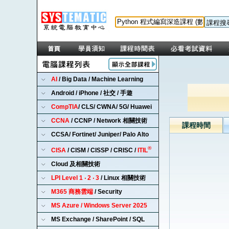
AI
/ Big Data / Machine Learning
Android / iPhone / 社交 / 手遊
CompTIA
/ CLS/ CWNA/ 5G/ Huawei
CCNA
/ CCNP / Network 相關技術
課程時間
CCSA/ Fortinet/ Juniper/ Palo Alto
®
CISA
/ CISM / CISSP / CRISC /
ITIL
Cloud 及相關技術
LPI Level 1 ‧ 2 ‧ 3
/ Linux 相關技術
M365 商務雲端
/ Security
MS Azure / Windows Server 2025
MS Exchange / SharePoint / SQL