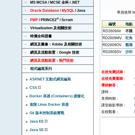
MS MCSA / MCSE 全科 / .NET
Oracle Database / MySQL
/ Java
學員使用 
®
PMP
/ PRINCE2
/ Scrum
編號
地點
Virtualization 及相關技術
RD2609AV
不限
特價全科證書
RD2609MV
旺角
網頁及圖像：Adobe 及相關技術
RD2609OV
觀塘
RD2609SV
沙田
網頁及流動裝置：Google 技術
網頁及流動裝置：熱門技術
程式編寫系列
在校免費試睇：
在校免費重睇：
ASP.NET 互動式網頁編寫
導師解答：
CSS
課時：
Docker 容器 (Containers) 虛擬化
享用時期：
進階 Linux Docker 容器
課堂錄影導師：
在校觀看：
Git 版本控制系統實戰
Java EE
Java SE