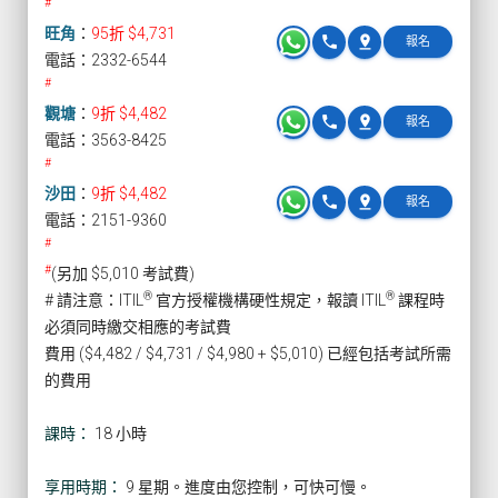
#
旺角
：
95折 $4,731
phone
pin_drop
報名
電話：2332-6544
#
觀塘
：
9折 $4,482
phone
pin_drop
報名
電話：3563-8425
#
沙田
：
9折 $4,482
phone
pin_drop
報名
電話：2151-9360
#
#
(另加 $5,010 考試費)
®
®
# 請注意：ITIL
官方授權機構硬性規定，報讀 ITIL
課程時
必須同時繳交相應的考試費
費用 ($4,482 / $4,731 / $4,980 + $5,010) 已經包括考試所需
的費用
課時：
18 小時
享用時期：
9 星期。進度由您控制，可快可慢。