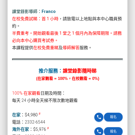
課堂錄影導師：
Franco
在校免費試睇：首 1 小時
，請致電以上地點與本中心職員預
約。
半費重考。開始觀看最後 1 堂之 1 個月內為保障期限。請務
必向本中心購買考試券。
本課程提供
在校免費重睇
及
導師解答
服務。
推介服務：
課堂錄影隨時睇
(在家觀看 = 100%，在校觀看 = 0%)
100% 在家觀看
日期及時間：
每天 24 小時全天候不限次數地觀看
#
在家
：
$4,980
phone
報名
電話：2332-6544
#
海外在家
：
$5,976
phone
報名