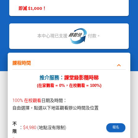
即減 $1,000！
本中心現已支援
付款。
課程時間
keyboard_arrow_down
推介服務：
課堂錄影隨時睇
(在家觀看 = 0%，在校觀看 = 100%)
100% 在校觀看
日期及時間：
自由選擇，點選以下地區觀看辦公時間及位置
不
：
$4,980
(地點沒有限制)
報名
限