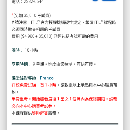
電話：2332-6544
#
(另加 $5,010 考試費)
®
®
# 請注意：ITIL
官方授權機構硬性規定，報讀 ITIL
課程時
必須同時繳交相應的考試費
費用 ($4,980 + $5,010) 已經包括考試所需的費用
課時：
18 小時
享用時期：
9 星期。進度由您控制，可快可慢。
課堂錄影導師：
Franco
在校免費試睇：首 1 小時
，請致電以上地點與本中心職員預
約。
半費重考。開始觀看最後 1 堂之 1 個月內為保障期限。請務
必向本中心購買考試券。
本課程提供
導師解答
服務。