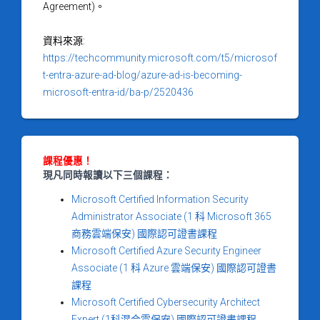
Agreement)。
資料來源:
https://techcommunity.microsoft.com/t5/microsof
t-entra-azure-ad-blog/azure-ad-is-becoming-
microsoft-entra-id/ba-p/2520436
課程優惠！
現凡同時報讀以下三個課程：
Microsoft Certified Information Security
Administrator Associate (1 科 Microsoft 365
商務雲端保安) 國際認可證書課程
Microsoft Certified Azure Security Engineer
Associate (1 科 Azure 雲端保安) 國際認可證書
課程
Microsoft Certified Cybersecurity Architect
Expert (1科混合雲保安) 國際認可證書課程