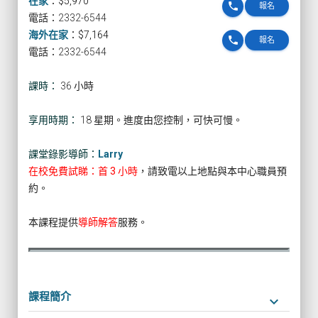
在家
：
$5,970
phone
報名
電話：2332-6544
海外在家
：
$7,164
phone
報名
電話：2332-6544
課時：
36 小時
享用時期：
18 星期。進度由您控制，可快可慢。
課堂錄影導師：
Larry
在校免費試睇：首 3 小時
，請致電以上地點與本中心職員預
約。
本課程提供
導師解答
服務。
課程簡介
keyboard_arrow_down