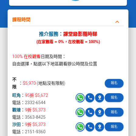
課程時間
keyboard_arrow_down
推介服務：
課堂錄影隨時睇
(在家觀看 = 0%，在校觀看 = 100%)
100% 在校觀看
日期及時間：
自由選擇，點選以下地區觀看辦公時間及位置
不
：
$5,970
(地點沒有限制)
報名
限
旺角
：
95折 $5,672
phone
pin_drop
報名
電話：2332-6544
觀塘
：
9折 $5,373
phone
pin_drop
報名
電話：3563-8425
沙田
：
9折 $5,373
phone
pin_drop
報名
電話：2151-9360