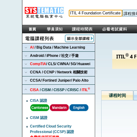
AI
/ Big Data / Machine Learning
Android / iPhone / 社交 / 手遊
CompTIA
/ CLS/ CWNA/ 5G/ Huawei
CCNA / CCNP / Network 相關技術
CCSA/ Fortinet/ Juniper/ Palo Alto
®
CISA
/ CISM / CISSP / CRISC /
ITIL
CISA 認證
CISM 認證
Certified Cloud Security
Professional (CCSP) 認證