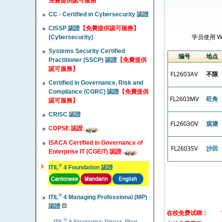
免費提供認可服務
CC - Certified in Cybersecurity 認證
CISSP 認證
【免費提供認可服務】
(Cybersecurity)
Systems Security Certified
Practitioner (SSCP) 認證
【免費提供
認可服務】
Certified in Governance, Risk and
Compliance (CGRC) 認證
【免費提供
認可服務】
CRISC 認證
CDPSE 認證
ISACA Certified in Governance of
Enterprise IT (CGEIT) 認證
®
ITIL
4 Foundation 認證
®
ITIL
4 Managing Professional (MP)
認證
®