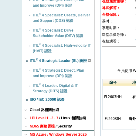
ITIL
4 Strategist: Direct, Plan
and Improve (DPI) 認證
®
ITIL
4 Specialist: Create, Deliver
and Support (CDS) 認證
®
ITIL
4 Specialist: Drive
Stakeholder Value (DSV) 認證
®
ITIL
4 Specialist: High-velocity IT
(HVIT) 認證
®
ITIL
4 Strategic Leader (SL) 認證
®
ITIL
4 Strategist: Direct, Plan
and Improve (DPI) 認證
®
ITIL
4 Leader: Digital & IT
Strategy (DITS) 認證
ISO / IEC 20000 認證
Cloud 及相關技術
LPI Level 1 ‧ 2 ‧ 3
/ Linux 相關技術
M365 商務雲端
/ Security
MS Azure / Windows Server 2025