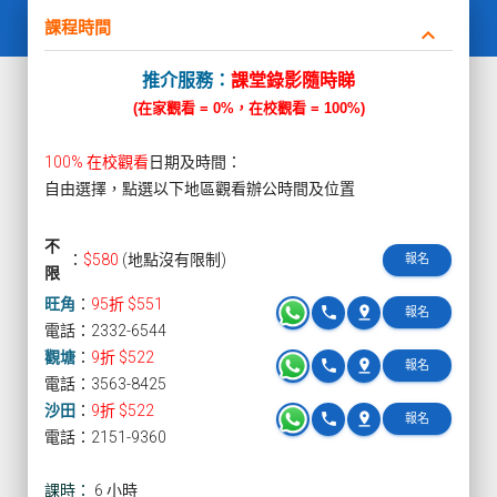
課程時間
keyboard_arrow_down
推介服務：
課堂錄影隨時睇
(在家觀看 = 0%，在校觀看 = 100%)
100% 在校觀看
日期及時間：
自由選擇，點選以下地區觀看辦公時間及位置
不
：
$580
(地點沒有限制)
報名
限
旺角
：
95折 $551
phone
pin_drop
報名
電話：2332-6544
觀塘
：
9折 $522
phone
pin_drop
報名
電話：3563-8425
沙田
：
9折 $522
phone
pin_drop
報名
電話：2151-9360
課時：
6 小時