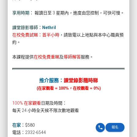
享用時期：
報讀日至 3 星期內，進度由您控制，可快可慢。
課堂錄影導師：
Nethril
在校免費試睇：首半小時
，請致電以上地點與本中心職員預
約。
本課程提供
在校免費重睇
及
導師解答
服務。
推介服務：
課堂錄影隨時睇
(在家觀看 = 100%，在校觀看 = 0%)
100% 在家觀看
日期及時間：
每天 24 小時全天候不限次數地觀看
在家
：
$580
phone
報名
電話：2332-6544