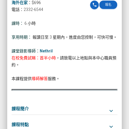
海外在家
：
$696
phone
報名
電話：2332-6544
課時：
6 小時
享用時期：
報讀日至 3 星期內，進度由您控制，可快可慢。
課堂錄影導師：
Nethril
在校免費試睇：首半小時
，請致電以上地點與本中心職員預
約。
本課程提供
導師解答
服務。
課程簡介
keyboard_arrow_down
課程特點
keyboard_arrow_down