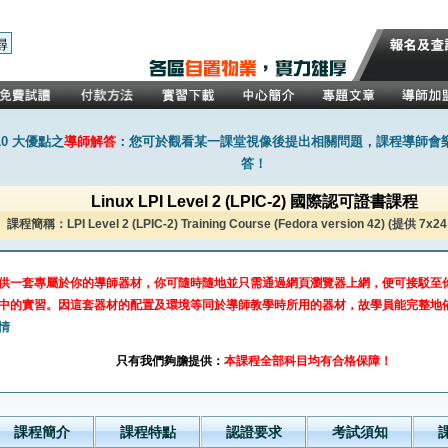
0 大優點之
導師解答
：您可於觀看某一課堂視像後提出相關問題，課程導師會
答！
Linux LPI Level 2 (LPIC-2) 國際認可證書課程
課程簡稱：LPI Level 2 (LPIC-2) Training Course (Fedora version 42) (提供 7
供一套專屬於你的導師器材，你可隨時隨地並只需通過網頁瀏覽器上網，便可接駁至
中的實習。因這套器材的配置及環境等同於導師教學時所用的器材，故學員能完整地
情
只有我們夠膽提供：
本課程全部科目均有合格保障！
課程簡介
課程特點
認證要求
考試須知