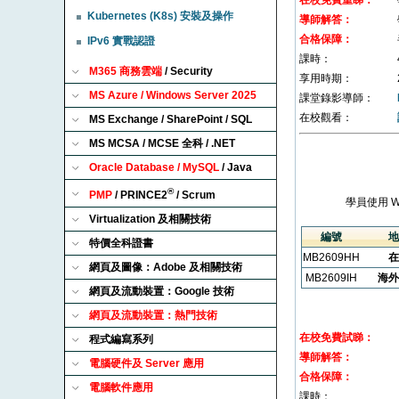
在校免費重睇：
Kubernetes (K8s) 安裝及操作
導師解答：
合格保障：
IPv6 實戰認證
課時：
M365 商務雲端
/ Security
享用時期：
MS Azure / Windows Server 2025
課堂錄影導師：
在校觀看：
MS Exchange / SharePoint / SQL
MS MCSA / MCSE 全科 / .NET
Oracle Database / MySQL
/ Java
®
PMP
/ PRINCE2
/ Scrum
學員使用 
Virtualization 及相關技術
編號
地
特價全科證書
MB2609HH
在
網頁及圖像：Adobe 及相關技術
MB2609IH
海外
網頁及流動裝置：Google 技術
網頁及流動裝置：熱門技術
在校免費試睇：
程式編寫系列
導師解答：
電腦硬件及 Server 應用
合格保障：
電腦軟件應用
課時：