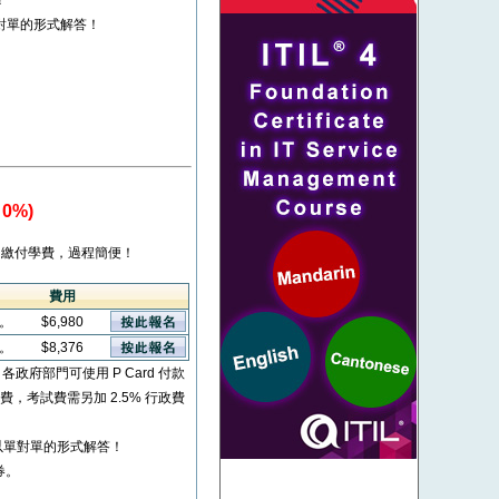
！
對單的形式解答！
0%)
繳付學費，過程簡便！
費用
看。
$6,980
看。
$8,376
* 各政府部門可使用 P Card 付款
考試費，考試費需另加 2.5% 行政費
以單對單的形式解答！
券。