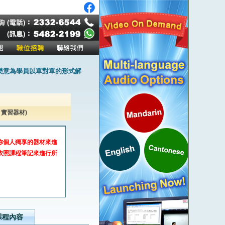
樂意為學員以單對單的形式解
x24 實習器材)
你個人獨享的器材來進
依照課程筆記來進行所
課程內容