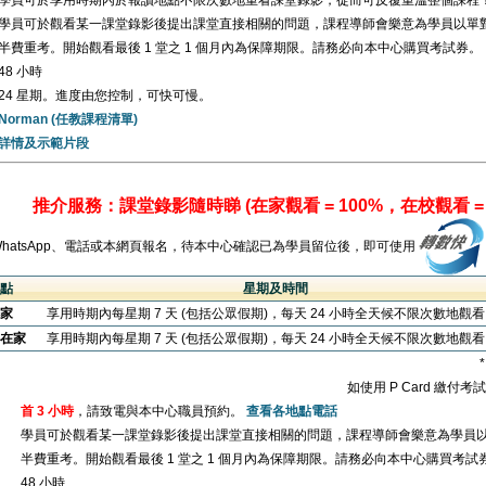
學員可於享用時期內於報讀地點不限次數地重看課堂錄影，從而可反覆重溫整個課程
學員可於觀看某一課堂錄影後提出課堂直接相關的問題，課程導師會樂意為學員以單
半費重考。開始觀看最後 1 堂之 1 個月內為保障期限。請務必向本中心購買考試券。
48 小時
24 星期。進度由您控制，可快可慢。
Norman (任教課程清單)
詳情及示範片段
推介服務：課堂錄影隨時睇 (在家觀看 = 100%，在校觀看 = 
WhatsApp、電話或本網頁報名，待本中心確認已為學員留位後，即可使用
點
星期及時間
家
享用時期內每星期 7 天 (包括公眾假期)，每天 24 小時全天候不限次數地觀
在家
享用時期內每星期 7 天 (包括公眾假期)，每天 24 小時全天候不限次數地觀
如使用 P Card 繳付
首 3 小時
，請致電與本中心職員預約。
查看各地點電話
學員可於觀看某一課堂錄影後提出課堂直接相關的問題，課程導師會樂意為學員
半費重考。開始觀看最後 1 堂之 1 個月內為保障期限。請務必向本中心購買考試
48 小時