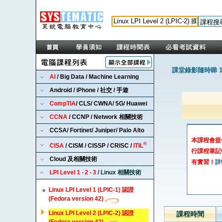
課堂錄影隨時睇 1
AI
/ Big Data / Machine Learning
Android / iPhone / 社交 / 手遊
CompTIA
/ CLS/ CWNA/ 5G/ Huawei
CCNA
/ CCNP / Network 相關技術
CCSA/ Fortinet/ Juniper/ Palo Alto
本課程會提
®
CISA
/ CISM / CISSP / CRISC /
ITIL
行課程筆記
Cloud 及相關技術
有實習！
詳
LPI Level 1 ‧ 2 ‧ 3
/ Linux 相關技術
Linux LPI Level 1 (LPIC-1) 認證
(Fedora version 42)
Linux LPI Level 2 (LPIC-2) 認證
課程時間
(Fedora version 42)