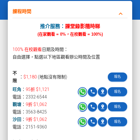
課程時間
keyboard_arrow_down
推介服務：
課堂錄影隨時睇
(在家觀看 = 0%，在校觀看 = 100%)
100% 在校觀看
日期及時間：
自由選擇，點選以下地區觀看辦公時間及位置
不
：
$1,180
(地點沒有限制)
報名
限
旺角
：
95折 $1,121
phone
pin_drop
報名
電話：2332-6544
觀塘
：
9折 $1,062
phone
pin_drop
報名
電話：3563-8425
沙田
：
9折 $1,062
phone
pin_drop
報名
電話：2151-9360