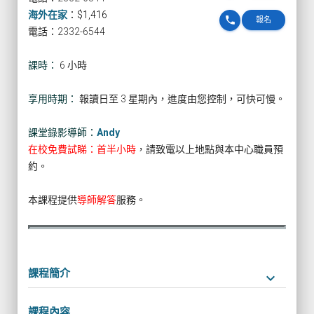
海外在家
：
$1,416
phone
報名
電話：2332-6544
課時：
6 小時
享用時期：
報讀日至 3 星期內，進度由您控制，可快可慢。
課堂錄影導師：
Andy
在校免費試睇：首半小時
，請致電以上地點與本中心職員預
約。
本課程提供
導師解答
服務。
課程簡介
keyboard_arrow_down
課程內容