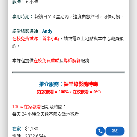
課時：
6 小時
享用時期：
報讀日至 3 星期內，進度由您控制，可快可慢。
課堂錄影導師：
Andy
在校免費試睇：首半小時
，請致電以上地點與本中心職員預
約。
本課程提供
在校免費重睇
及
導師解答
服務。
推介服務：
課堂錄影隨時睇
(在家觀看 = 100%，在校觀看 = 0%)
100% 在家觀看
日期及時間：
每天 24 小時全天候不限次數地觀看
在家
：
$1,180
phone
報名
電話：2332-6544