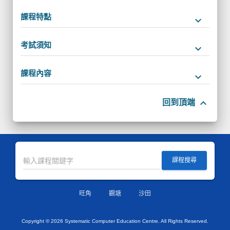
課程特點
keyboard_arrow_down
考試須知
keyboard_arrow_down
課程內容
keyboard_arrow_down
keyboard_arrow_up
回到頂端
課程搜尋
旺角
觀塘
沙田
Copyright ©
2026 Systematic Computer Education Centre. All Rights Reserved.