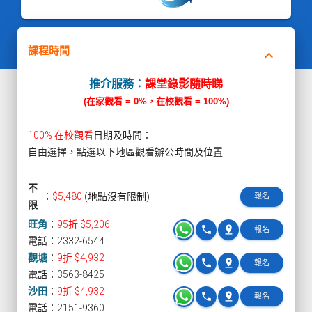
課程時間
keyboard_arrow_down
推介服務：
課堂錄影隨時睇
(在家觀看 = 0%，在校觀看 = 100%)
100% 在校觀看
日期及時間：
自由選擇，點選以下地區觀看辦公時間及位置
不
：
$5,480
(地點沒有限制)
報名
限
旺角
：
95折 $5,206
phone
pin_drop
報名
電話：2332-6544
觀塘
：
9折 $4,932
phone
pin_drop
報名
電話：3563-8425
沙田
：
9折 $4,932
phone
pin_drop
報名
電話：2151-9360