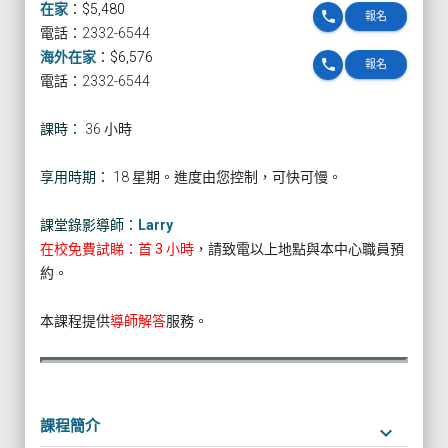
在家
：
$5,480
phone
報名
電話：2332-6544
海外在家
：
$6,576
phone
報名
電話：2332-6544
課時：
36 小時
享用時期：
18 星期。進度由您控制，可快可慢。
課堂錄影導師：
Larry
在校免費試睇：首 3 小時
，請致電以上地點與本中心職員預
約。
本課程提供
導師解答
服務。
課程簡介
keyboard_arrow_down