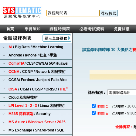
AI
/ Big Data / Machine Learning
課堂錄影隨時睇 10 大優點之
Android / iPhone / 社交 / 手遊
CompTIA
/ CLS/ CWNA/ 5G/ Huawei
CCNA
/ CCNP / Network 相關技術
CCSA/ Fortinet/ Juniper/ Palo Alto
®
CISA
/ CISM / CISSP / CRISC /
ITIL
課程類別：
Cloud 及相關技術
LPI Level 1 ‧ 2 ‧ 3
/ Linux 相關技術
7:00pm - 10:0
時間 C
2:30pm - 9:30
時間 E
M365 商務雲端
/ Security
MS Azure / Windows Server 2025
全港獨家：
MS Exchange / SharePoint / SQL