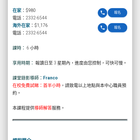
在家
：
$980
phone
報名
電話：2332-6544
海外在家
：
$1,176
phone
報名
電話：2332-6544
課時：
6 小時
享用時期：
報讀日至 3 星期內，進度由您控制，可快可慢。
課堂錄影導師：
Franco
在校免費試睇：首半小時
，請致電以上地點與本中心職員預
約。
本課程提供
導師解答
服務。