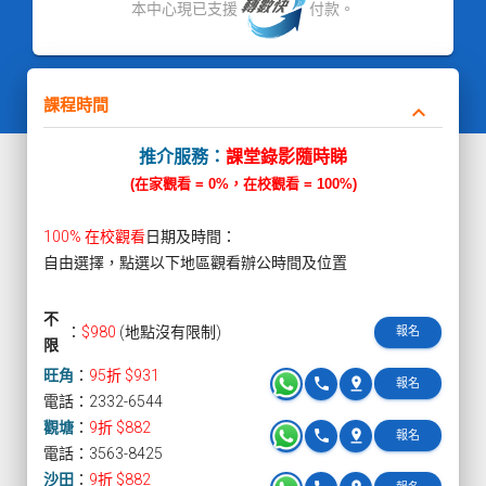
本中心現已支援
付款。
課程時間
keyboard_arrow_down
推介服務：
課堂錄影隨時睇
(在家觀看 = 0%，在校觀看 = 100%)
100% 在校觀看
日期及時間：
自由選擇，點選以下地區觀看辦公時間及位置
不
：
$980
(地點沒有限制)
報名
限
旺角
：
95折 $931
phone
pin_drop
報名
電話：2332-6544
觀塘
：
9折 $882
phone
pin_drop
報名
電話：3563-8425
沙田
：
9折 $882