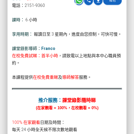
phone
pin_drop
報名
電話：2151-9360
課時：
6 小時
享用時期：
報讀日至 3 星期內，進度由您控制，可快可慢。
課堂錄影導師：
Franco
在校免費試睇：首半小時
，請致電以上地點與本中心職員預
約。
本課程提供
在校免費重睇
及
導師解答
服務。
推介服務：
課堂錄影隨時睇
(在家觀看 = 100%，在校觀看 = 0%)
100% 在家觀看
日期及時間：
每天 24 小時全天候不限次數地觀看