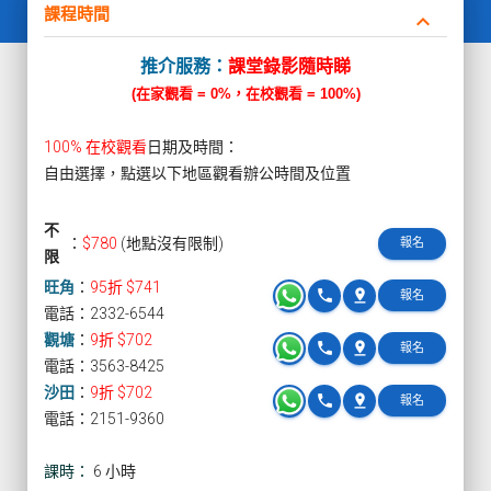
課程時間
keyboard_arrow_down
推介服務：
課堂錄影隨時睇
(在家觀看 = 0%，在校觀看 = 100%)
100% 在校觀看
日期及時間：
自由選擇，點選以下地區觀看辦公時間及位置
不
：
$780
(地點沒有限制)
報名
限
旺角
：
95折 $741
phone
pin_drop
報名
電話：2332-6544
觀塘
：
9折 $702
phone
pin_drop
報名
電話：3563-8425
沙田
：
9折 $702
phone
pin_drop
報名
電話：2151-9360
課時：
6 小時