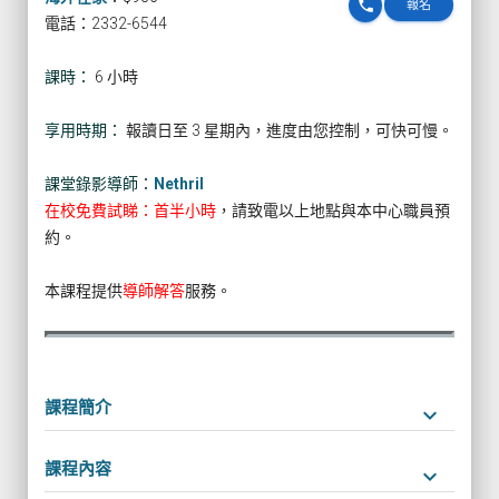
phone
報名
電話：2332-6544
課時：
6 小時
享用時期：
報讀日至 3 星期內，進度由您控制，可快可慢。
課堂錄影導師：
Nethril
在校免費試睇：首半小時
，請致電以上地點與本中心職員預
約。
本課程提供
導師解答
服務。
課程簡介
keyboard_arrow_down
課程內容
keyboard_arrow_down