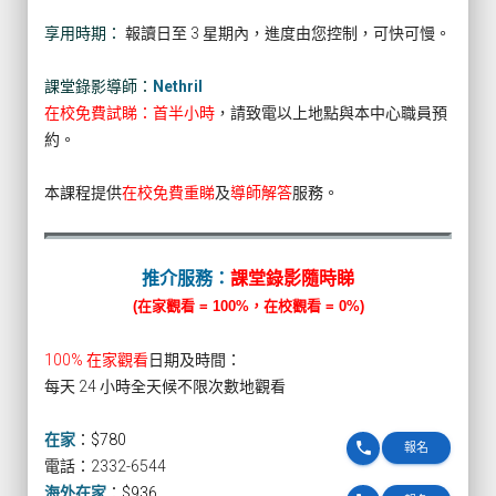
享用時期：
報讀日至 3 星期內，進度由您控制，可快可慢。
課堂錄影導師：
Nethril
在校免費試睇：首半小時
，請致電以上地點與本中心職員預
約。
本課程提供
在校免費重睇
及
導師解答
服務。
推介服務：
課堂錄影隨時睇
(在家觀看 = 100%，在校觀看 = 0%)
100% 在家觀看
日期及時間：
每天 24 小時全天候不限次數地觀看
在家
：
$780
phone
報名
電話：2332-6544
海外在家
：
$936