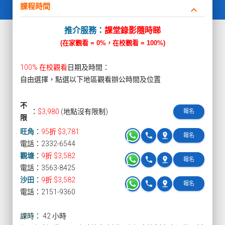
課程時間
keyboard_arrow_down
推介服務：
課堂錄影隨時睇
(在家觀看 = 0%，在校觀看 = 100%)
100% 在校觀看
日期及時間：
自由選擇，點選以下地區觀看辦公時間及位置
不
：
$3,980
(地點沒有限制)
報名
限
旺角
：
95折 $3,781
phone
pin_drop
報名
電話：2332-6544
觀塘
：
9折 $3,582
phone
pin_drop
報名
電話：3563-8425
沙田
：
9折 $3,582
phone
pin_drop
報名
電話：2151-9360
課時：
42 小時