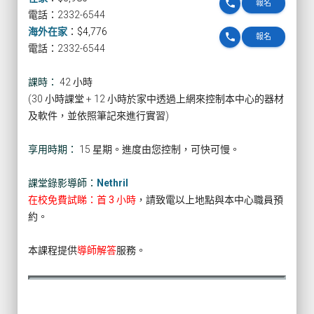
phone
報名
電話：2332-6544
海外在家
：
$4,776
phone
報名
電話：2332-6544
課時：
42 小時
(30 小時課堂 + 12 小時於家中透過上網來控制本中心的器材
及軟件，並依照筆記來進行實習)
享用時期：
15 星期。進度由您控制，可快可慢。
課堂錄影導師：
Nethril
在校免費試睇：首 3 小時
，請致電以上地點與本中心職員預
約。
本課程提供
導師解答
服務。