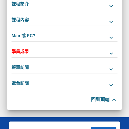
課程簡介
keyboard_arrow_down
課程內容
keyboard_arrow_down
Mac 或 PC?
keyboard_arrow_down
學員成果
keyboard_arrow_down
報章訪問
keyboard_arrow_down
電台訪問
keyboard_arrow_down
keyboard_arrow_up
回到頂端