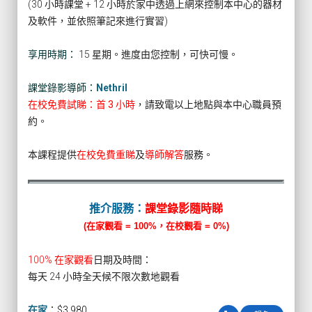
(30 小時課堂 + 12 小時於家中透過上網來控制本中心的器材
及軟件，並依照筆記來進行實習)
享用時期：
15 星期。進度由您控制，可快可慢。
課堂錄影導師：
Nethril
在校免費試睇：首 3 小時
，請致電以上地點與本中心職員預
約。
本課程提供
在校免費重睇
及
導師解答
服務。
推介服務：
課堂錄影隨時睇
(在家觀看 = 100%，在校觀看 = 0%)
100% 在家觀看
日期及時間：
每天 24 小時全天候不限次數地觀看
在家
：
$3,980