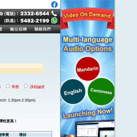
稱
學費
課程編號
unch: 1:30pm-2:30pm)
程彈性更高！
總學費
導師