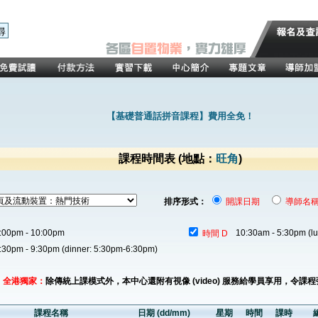
【基礎普通話拼音課程】費用全免！
課程時間表
(地點：
旺角
)
排序形式：
開課日期
導師名
:00pm - 10:00pm
10:30am - 5:30pm (l
時間 D
:30pm - 9:30pm (dinner: 5:30pm-6:30pm)
全港獨家：
除傳統上課模式外，本中心還附有視像 (video) 服務給學員享用，令課
課程名稱
日期 (dd/mm)
星期
時間
課時