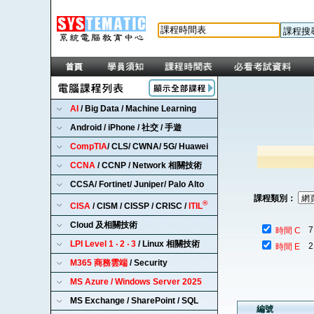
AI
/ Big Data / Machine Learning
Android / iPhone / 社交 / 手遊
CompTIA
/ CLS/ CWNA/ 5G/ Huawei
CCNA
/ CCNP / Network 相關技術
CCSA/ Fortinet/ Juniper/ Palo Alto
課程類別：
®
CISA
/ CISM / CISSP / CRISC /
ITIL
Cloud 及相關技術
7
時間 C
LPI Level 1 ‧ 2 ‧ 3
/ Linux 相關技術
2
時間 E
M365 商務雲端
/ Security
MS Azure / Windows Server 2025
MS Exchange / SharePoint / SQL
編號