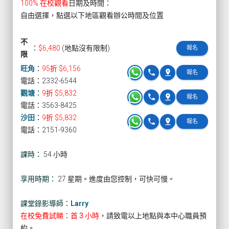
100% 在校觀看
日期及時間：
自由選擇，點選以下地區觀看辦公時間及位置
不
：
$6,480
(地點沒有限制)
報名
限
旺角
：
95折 $6,156
phone
pin_drop
報名
電話：2332-6544
觀塘
：
9折 $5,832
phone
pin_drop
報名
電話：3563-8425
沙田
：
9折 $5,832
phone
pin_drop
報名
電話：2151-9360
課時：
54 小時
享用時期：
27 星期。進度由您控制，可快可慢。
課堂錄影導師：
Larry
在校免費試睇：首 3 小時
，請致電以上地點與本中心職員預
約。