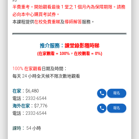
半費重考。開始觀看最後 1 堂之 1 個月內為保障期限。請務
必向本中心購買考試券。
本課程提供
在校免費重睇
及
導師解答
服務。
推介服務：
課堂錄影隨時睇
(在家觀看 = 100%，在校觀看 = 0%)
100% 在家觀看
日期及時間：
每天 24 小時全天候不限次數地觀看
在家
：
$6,480
phone
報名
電話：2332-6544
海外在家
：
$7,776
phone
報名
電話：2332-6544
課時：
54 小時