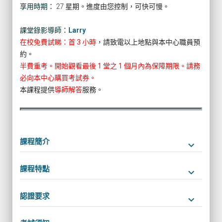
享用時期：
27 星期。進度由您控制，可快可慢。
課堂錄影導師：
Larry
在校免費試睇：首 3 小時
，請致電以上地點與本中心職員預
約。
半費重考。開始觀看最後 1 堂之 1 個月內為保障期限。請務
必向本中心購買考試券。
本課程提供
導師解答
服務。
課程簡介
keyboard_arrow_down
課程特點
keyboard_arrow_down
認證要求
keyboard_arrow_down