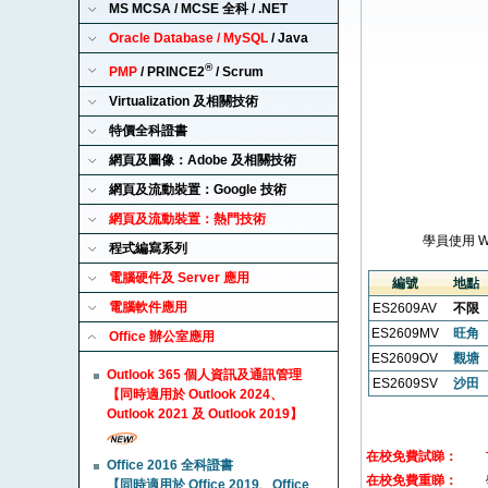
MS MCSA / MCSE 全科 / .NET
Oracle Database / MySQL
/ Java
®
PMP
/ PRINCE2
/ Scrum
Virtualization 及相關技術
特價全科證書
網頁及圖像：Adobe 及相關技術
網頁及流動裝置：Google 技術
網頁及流動裝置：熱門技術
學員使用 
程式編寫系列
電腦硬件及 Server 應用
編號
地點
電腦軟件應用
ES2609AV
不限
ES2609MV
旺角
Office 辦公室應用
ES2609OV
觀塘
Outlook 365 個人資訊及通訊管理
ES2609SV
沙田
【同時適用於 Outlook 2024、
Outlook 2021 及 Outlook 2019】
在校免費試睇：
Office 2016 全科證書
在校免費重睇：
【同時適用於 Office 2019、Office