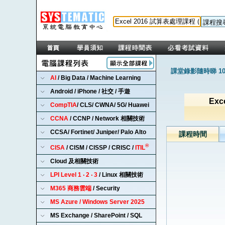
課堂錄影隨時睇 1
AI
/ Big Data / Machine Learning
Android / iPhone / 社交 / 手遊
Exc
CompTIA
/ CLS/ CWNA/ 5G/ Huawei
CCNA
/ CCNP / Network 相關技術
CCSA/ Fortinet/ Juniper/ Palo Alto
課程時間
®
CISA
/ CISM / CISSP / CRISC /
ITIL
Cloud 及相關技術
LPI Level 1 ‧ 2 ‧ 3
/ Linux 相關技術
M365 商務雲端
/ Security
MS Azure / Windows Server 2025
MS Exchange / SharePoint / SQL