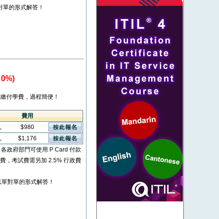
對單的形式解答！
0%)
繳付學費，過程簡便！
費用
看。
$980
看。
$1,176
* 各政府部門可使用 P Card 付款
考試費，考試費需另加 2.5% 行政費
以單對單的形式解答！