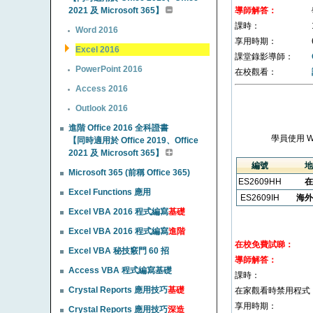
2021 及 Microsoft 365】
導師解答：
課時：
Word 2016
享用時期：
Excel 2016
課堂錄影導師：
PowerPoint 2016
在校觀看：
Access 2016
Outlook 2016
進階 Office 2016 全科證書
學員使用 
【同時適用於 Office 2019、Office
2021 及 Microsoft 365】
編號
地
Microsoft 365 (前稱 Office 365)
ES2609HH
在
Excel Functions 應用
ES2609IH
海外
Excel VBA 2016 程式編寫
基礎
Excel VBA 2016 程式編寫
進階
在校免費試睇：
Excel VBA 秘技竅門 60 招
導師解答：
Access VBA 程式編寫基礎
課時：
Crystal Reports 應用技巧
基礎
在家觀看時禁用程式
享用時期：
Crystal Reports 應用技巧
深造