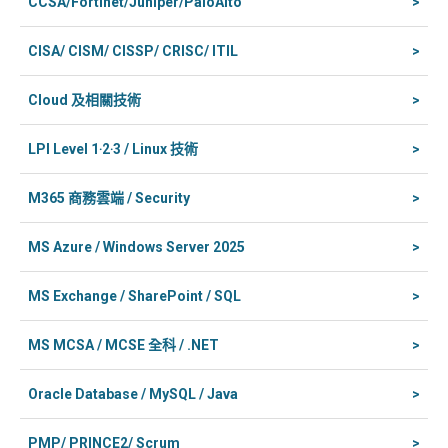
CCSA/Fortinet/Juniper/PaloAlto
>
CISA/ CISM/ CISSP/ CRISC/ ITIL
>
Cloud 及相關技術
>
LPI Level 1‧2‧3 / Linux 技術
>
M365 商務雲端 / Security
>
MS Azure / Windows Server 2025
>
MS Exchange / SharePoint / SQL
>
MS MCSA / MCSE 全科 / .NET
>
Oracle Database / MySQL / Java
>
PMP/ PRINCE2/ Scrum
>