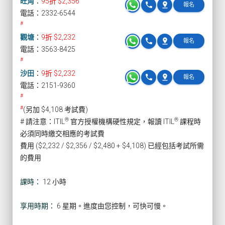
旺角
：
95折 $2,356
phone
pin_drop
報名
電話：2332-6544
#
觀塘
：
9折 $2,232
phone
pin_drop
報名
電話：3563-8425
#
沙田
：
9折 $2,232
phone
pin_drop
報名
電話：2151-9360
#
#
(另加 $4,108 考試費)
®
®
# 請注意：ITIL
官方授權機構硬性規定，報讀 ITIL
課程時
必須同時繳交相應的考試費
費用 ($2,232 / $2,356 / $2,480 + $4,108) 已經包括考試所需
的費用
課時：
12 小時
享用時期：
6 星期。進度由您控制，可快可慢。