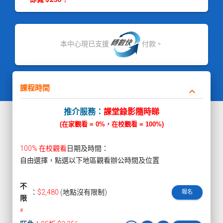
本中心現已支援
付款。
課程時間
keyboard_arrow_down
推介服務：
課堂錄影隨時睇
(在家觀看 = 0%，在校觀看 = 100%)
100% 在校觀看
日期及時間：
自由選擇，點選以下地區觀看辦公時間及位置
不
：
$2,480
(地點沒有限制)
報名
限
#