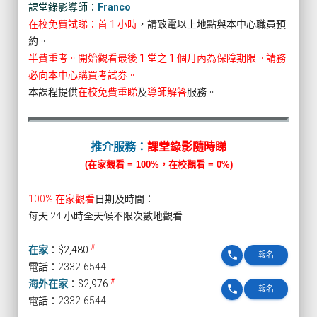
課堂錄影導師：
Franco
在校免費試睇：首 1 小時
，請致電以上地點與本中心職員預
約。
半費重考。開始觀看最後 1 堂之 1 個月內為保障期限。請務
必向本中心購買考試券。
本課程提供
在校免費重睇
及
導師解答
服務。
推介服務：
課堂錄影隨時睇
(在家觀看 = 100%，在校觀看 = 0%)
100% 在家觀看
日期及時間：
每天 24 小時全天候不限次數地觀看
#
在家
：
$2,480
phone
報名
電話：2332-6544
#
海外在家
：
$2,976
phone
報名
電話：2332-6544