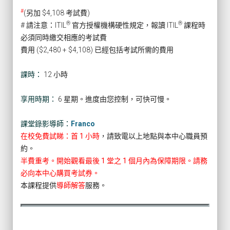
#
(另加 $4,108 考試費)
®
®
# 請注意：ITIL
官方授權機構硬性規定，報讀 ITIL
課程時
必須同時繳交相應的考試費
費用 ($2,480 + $4,108) 已經包括考試所需的費用
課時：
12 小時
享用時期：
6 星期。進度由您控制，可快可慢。
課堂錄影導師：
Franco
在校免費試睇：首 1 小時
，請致電以上地點與本中心職員預
約。
半費重考。開始觀看最後 1 堂之 1 個月內為保障期限。請務
必向本中心購買考試券。
本課程提供
導師解答
服務。