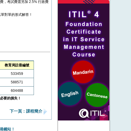
考試費，考試費需另加 2.5% 行政費
以單對單的形式解答！
教育局註冊編號
533459
588571
604488
必要的損失！
下一頁：課程簡介
港鐵站！