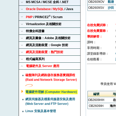
OB2609OV
觀塘
MS MCSA / MCSE 全科 / .NET
OB2609SV
沙田
Oracle Database / MySQL
/ Java
®
PMP
/ PRINCE2
/ Scrum
Virtualization 及相關技術
在校免費試睇：
在校免費重睇：
特價全科證書
導師解答：
網頁及圖像：Adobe 及相關技術
課時：
網頁及流動裝置：Google 技術
享用時期：
網頁及流動裝置：熱門技術
課堂錄影導師：
程式編寫系列
在校觀看：
電腦硬件及 Server 應用
磁盤陣列及網路儲存服務器實踐課程
(Raid and Network Storage Server)
學員使用 
電腦硬件理解 (Computer Hardware)
編號
地
網頁伺服器及檔案伺服器安裝及應用
OB2609HH
在
(Web Server and FTP Server)
OB2609IH
海外
Linux 安裝及基本管理