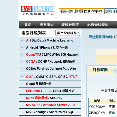
課堂錄影隨時睇 1
AI
/ Big Data / Machine Learning
Android / iPhone / 社交 / 手遊
CompTIA
/ CLS/ CWNA/ 5G/ Huawei
CCNA
/ CCNP / Network 相關技術
CCSA/ Fortinet/ Juniper/ Palo Alto
課程時間
®
CISA
/ CISM / CISSP / CRISC /
ITIL
Cloud 及相關技術
學員使用 
LPI Level 1 ‧ 2 ‧ 3
/ Linux 相關技術
M365 商務雲端
/ Security
編號
地點
MS Azure / Windows Server 2025
OB2609AV
不限
MS Exchange / SharePoint / SQL
OB2609MV
旺角