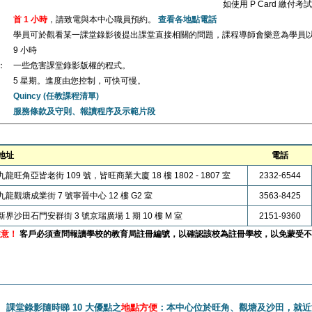
如使用 P Card 繳付
首 1 小時
，請致電與本中心職員預約。
查看各地點電話
學員可於觀看某一課堂錄影後提出課堂直接相關的問題，課程導師會樂意為學員
9 小時
：
一些危害課堂錄影版權的程式。
5 星期。進度由您控制，可快可慢。
Quincy (任教課程清單)
服務條款及守則、報讀程序及示範片段
地址
電話
九龍旺角亞皆老街 109 號，皆旺商業大廈 18 樓 1802 - 1807 室
2332-6544
九龍觀塘成業街 7 號寧晉中心 12 樓 G2 室
3563-8425
新界沙田石門安群街 3 號京瑞廣場 1 期 10 樓 M 室
2151-9360
注意！
客戶必須查問報讀學校的教育局註冊編號，以確認該校為註冊學校，以免蒙受不
課堂錄影隨時睇 10 大優點之
地點方便
：本中心位於旺角、觀塘及沙田，就近