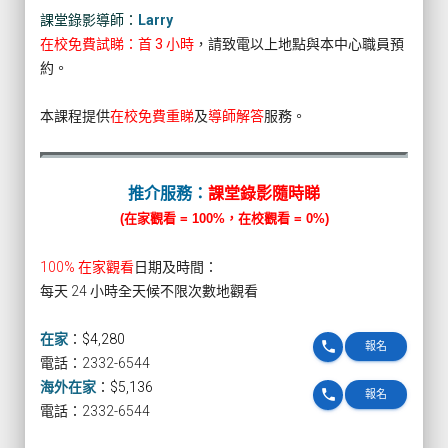
課堂錄影導師：
Larry
在校免費試睇：首 3 小時
，請致電以上地點與本中心職員預
約。
本課程提供
在校免費重睇
及
導師解答
服務。
推介服務：
課堂錄影隨時睇
(在家觀看 = 100%，在校觀看 = 0%)
100% 在家觀看
日期及時間：
每天 24 小時全天候不限次數地觀看
在家
：
$4,280
phone
報名
電話：2332-6544
海外在家
：
$5,136
phone
報名
電話：2332-6544