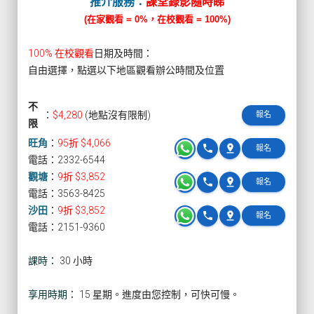
推介服務：
課堂錄影隨時睇
(在家觀看 = 0%，在校觀看 = 100%)
100% 在校觀看
日期及時間：
自由選擇，點選以下地區觀看辦公時間及位置
不
：
$4,280
(地點沒有限制)
報名
限
旺角
：
95折 $4,066
phone
pin_drop
報名
電話：2332-6544
觀塘
：
9折 $3,852
phone
pin_drop
報名
電話：3563-8425
沙田
：
9折 $3,852
phone
pin_drop
報名
電話：2151-9360
課時：
30 小時
享用時期：
15 星期。進度由您控制，可快可慢。