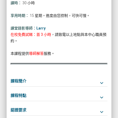
課時：
30 小時
享用時期：
15 星期。進度由您控制，可快可慢。
課堂錄影導師：
Larry
在校免費試睇：首 3 小時
，請致電以上地點與本中心職員預
約。
本課程提供
導師解答
服務。
課程簡介
keyboard_arrow_down
課程特點
keyboard_arrow_down
認證要求
keyboard_arrow_down