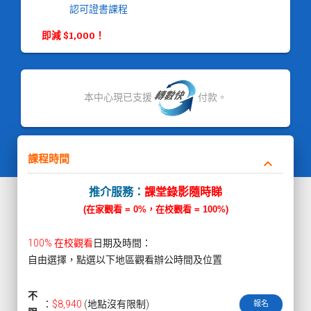
認可證書課程
即減 $1,000！
本中心現已支援
付款。
課程時間
keyboard_arrow_down
推介服務：
課堂錄影隨時睇
(在家觀看 = 0%，在校觀看 = 100%)
100% 在校觀看
日期及時間：
自由選擇，點選以下地區觀看辦公時間及位置
不
：
$8,940
(地點沒有限制)
報名