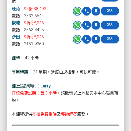
限
旺角
：
95折 $8,493
phone
pin_drop
報名
電話：2332-6544
觀塘
：
9折 $8,046
phone
pin_drop
報名
電話：3563-8425
沙田
：
9折 $8,046
phone
pin_drop
報名
電話：2151-9360
課時：
42 小時
享用時期：
21 星期。進度由您控制，可快可慢。
課堂錄影導師：
Larry
在校免費試睇：首 3 小時
，請致電以上地點與本中心職員預
約。
本課程提供
在校免費重睇
及
導師解答
服務。