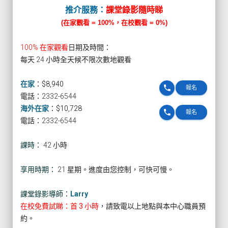
推介服務：
課堂錄影隨時睇
(在家觀看 = 100%，在校觀看 = 0%)
100% 在家觀看
日期及時間：
每天 24 小時全天候不限次數地觀看
在家
：
$8,940
phone
報名
電話：2332-6544
海外在家
：
$10,728
phone
報名
電話：2332-6544
課時：
42 小時
享用時期：
21 星期。進度由您控制，可快可慢。
課堂錄影導師：
Larry
在校免費試睇：首 3 小時
，請致電以上地點與本中心職員預
約。