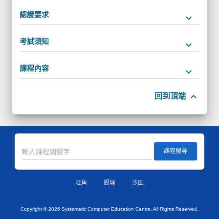
認證要求
keyboard_arrow_down
考試須知
keyboard_arrow_down
課程內容
keyboard_arrow_down
keyboard_arrow_up
回到頂端
課程搜尋
旺角
觀塘
沙田
Copyright ©
2026 Systematic Computer Education Centre. All Rights Reserved.