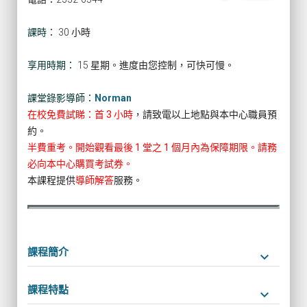
課時：
30 小時
享用時期：
15 星期。進度由您控制，可快可慢。
課堂錄影導師：
Norman
在校免費試睇：首 3 小時
，請致電以上地點與本中心職員預
約。
半費重考。開始觀看最後 1 堂之 1 個月內為保障期限。請務
必向本中心購買考試券。
本課程提供
導師解答
服務。
課程簡介
keyboard_arrow_down
課程特點
keyboard_arrow_down