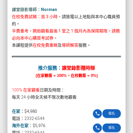
課堂錄影導師：
Norman
在校免費試睇：首 3 小時
，請致電以上地點與本中心職員預
約。
半費重考。開始觀看最後 1 堂之 1 個月內為保障期限。請務
必向本中心購買考試券。
本課程提供
在校免費重睇
及
導師解答
服務。
推介服務：
課堂錄影隨時睇
(在家觀看 = 100%，在校觀看 = 0%)
100% 在家觀看
日期及時間：
每天 24 小時全天候不限次數地觀看
在家
：
$4,980
phone
報名
電話：2332-6544
海外在家
：
$5,976
phone
報名
電話：2332-6544