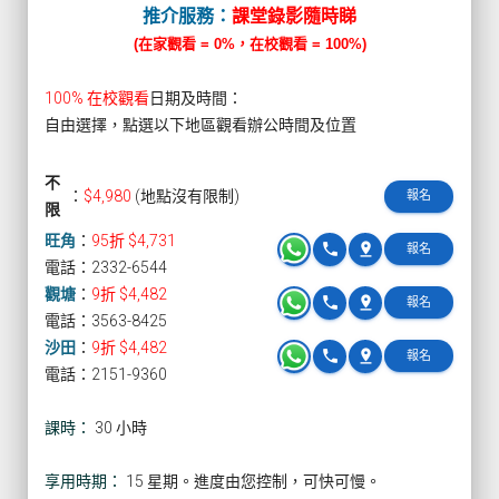
推介服務：
課堂錄影隨時睇
(在家觀看 = 0%，在校觀看 = 100%)
100% 在校觀看
日期及時間：
自由選擇，點選以下地區觀看辦公時間及位置
不
：
$4,980
(地點沒有限制)
報名
限
旺角
：
95折 $4,731
phone
pin_drop
報名
電話：2332-6544
觀塘
：
9折 $4,482
phone
pin_drop
報名
電話：3563-8425
沙田
：
9折 $4,482
phone
pin_drop
報名
電話：2151-9360
課時：
30 小時
享用時期：
15 星期。進度由您控制，可快可慢。