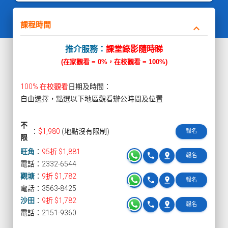
課程時間
keyboard_arrow_down
推介服務：
課堂錄影隨時睇
(在家觀看 = 0%，在校觀看 = 100%)
100% 在校觀看
日期及時間：
自由選擇，點選以下地區觀看辦公時間及位置
不
：
$1,980
(地點沒有限制)
報名
限
旺角
：
95折 $1,881
phone
pin_drop
報名
電話：2332-6544
觀塘
：
9折 $1,782
phone
pin_drop
報名
電話：3563-8425
沙田
：
9折 $1,782
phone
pin_drop
報名
電話：2151-9360