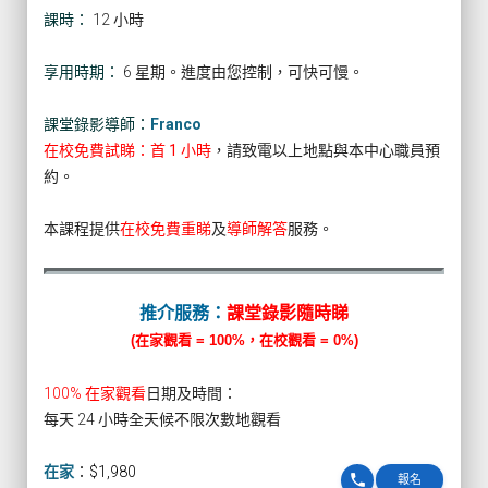
課時：
12 小時
享用時期：
6 星期。進度由您控制，可快可慢。
課堂錄影導師：
Franco
在校免費試睇：首 1 小時
，請致電以上地點與本中心職員預
約。
本課程提供
在校免費重睇
及
導師解答
服務。
推介服務：
課堂錄影隨時睇
(在家觀看 = 100%，在校觀看 = 0%)
100% 在家觀看
日期及時間：
每天 24 小時全天候不限次數地觀看
在家
：
$1,980
phone
報名