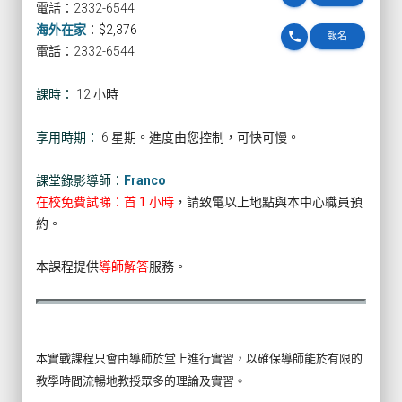
電話：2332-6544
海外在家
：
$2,376
phone
報名
電話：2332-6544
課時：
12 小時
享用時期：
6 星期。進度由您控制，可快可慢。
課堂錄影導師：
Franco
在校免費試睇：首 1 小時
，請致電以上地點與本中心職員預
約。
本課程提供
導師解答
服務。
本實戰課程只會由導師於堂上進行實習，以確保導師能於有限的
教學時間流暢地教授眾多的理論及實習。