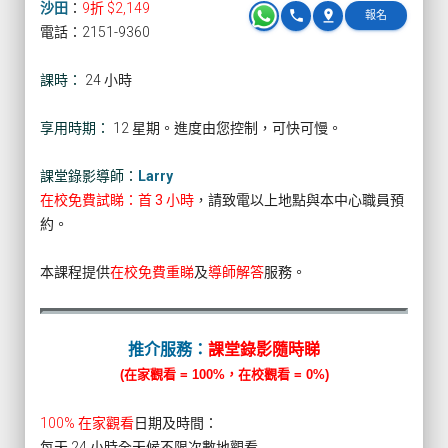
沙田
：
9折 $2,149
phone
pin_drop
報名
電話：2151-9360
課時：
24 小時
享用時期：
12 星期。進度由您控制，可快可慢。
課堂錄影導師：
Larry
在校免費試睇：首 3 小時
，請致電以上地點與本中心職員預
約。
本課程提供
在校免費重睇
及
導師解答
服務。
推介服務：
課堂錄影隨時睇
(在家觀看 = 100%，在校觀看 = 0%)
100% 在家觀看
日期及時間：
每天 24 小時全天候不限次數地觀看