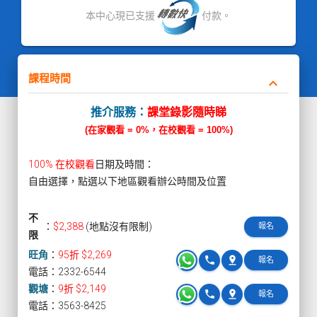
本中心現已支援
付款。
課程時間
keyboard_arrow_down
推介服務：
課堂錄影隨時睇
(在家觀看 = 0%，在校觀看 = 100%)
100% 在校觀看
日期及時間：
自由選擇，點選以下地區觀看辦公時間及位置
不
：
$2,388
(地點沒有限制)
報名
限
旺角
：
95折 $2,269
phone
pin_drop
報名
電話：2332-6544
觀塘
：
9折 $2,149
phone
pin_drop
報名
電話：3563-8425