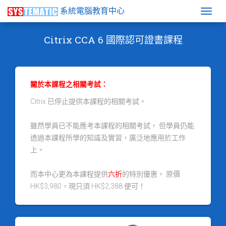
系統電腦教育中心
Togg
Citrix CCA 6 國際認可證書課程
關於本課程之相關考試：
Citrix 已停止提供本課程的相關考試。
雖然學員已不能應考本課程的相關考試， 但學員仍能
透過本課程所學的知識及實習，廣泛地應用於工作
上。
而本中心更為本課程提供
六折
的特別優惠， 原價
HK$3,980，現只須 HK$2,388 便可！