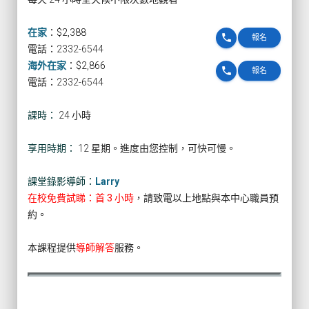
在家
：
$2,388
phone
報名
電話：2332-6544
海外在家
：
$2,866
phone
報名
電話：2332-6544
課時：
24 小時
享用時期：
12 星期。進度由您控制，可快可慢。
課堂錄影導師：
Larry
在校免費試睇：首 3 小時
，請致電以上地點與本中心職員預
約。
本課程提供
導師解答
服務。