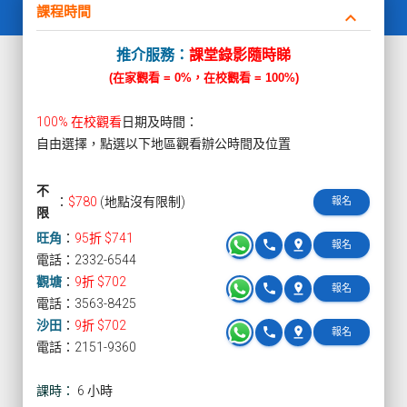
課程時間
keyboard_arrow_down
推介服務：
課堂錄影隨時睇
(在家觀看 = 0%，在校觀看 = 100%)
100% 在校觀看
日期及時間：
自由選擇，點選以下地區觀看辦公時間及位置
不
：
$780
(地點沒有限制)
報名
限
旺角
：
95折 $741
phone
pin_drop
報名
電話：2332-6544
觀塘
：
9折 $702
phone
pin_drop
報名
電話：3563-8425
沙田
：
9折 $702
phone
pin_drop
報名
電話：2151-9360
課時：
6 小時