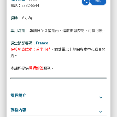
phone
報名
電話：2332-6544
課時：
6 小時
享用時期：
報讀日至 3 星期內，進度由您控制，可快可慢。
課堂錄影導師：
Franco
在校免費試睇：首半小時
，請致電以上地點與本中心職員預
約。
本課程提供
導師解答
服務。
課程簡介
keyboard_arrow_down
課程內容
keyboard_arrow_down