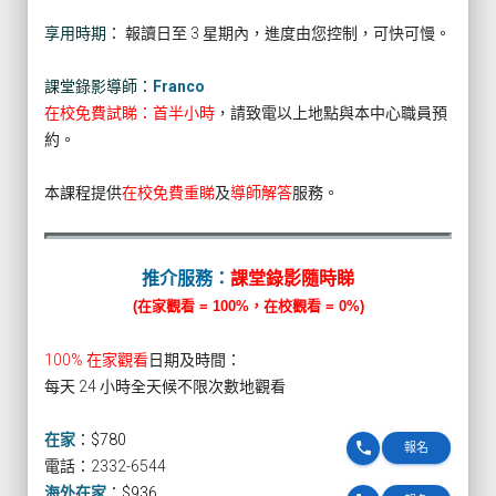
享用時期：
報讀日至 3 星期內，進度由您控制，可快可慢。
課堂錄影導師：
Franco
在校免費試睇：首半小時
，請致電以上地點與本中心職員預
約。
本課程提供
在校免費重睇
及
導師解答
服務。
推介服務：
課堂錄影隨時睇
(在家觀看 = 100%，在校觀看 = 0%)
100% 在家觀看
日期及時間：
每天 24 小時全天候不限次數地觀看
在家
：
$780
phone
報名
電話：2332-6544
海外在家
：
$936