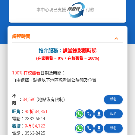
本中心現已支援
付款。
課程時間
keyboard_arrow_down
推介服務：
課堂錄影隨時睇
(在家觀看 = 0%，在校觀看 = 100%)
100% 在校觀看
日期及時間：
自由選擇，點選以下地區觀看辦公時間及位置
不
：
$4,580
(地點沒有限制)
報名
限
旺角
：
95折 $4,351
phone
pin_drop
報名
電話：2332-6544
觀塘
：
9折 $4,122
phone
pin_drop
報名
電話：3563-8425