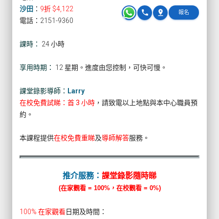
沙田
：
9折 $4,122
phone
pin_drop
報名
電話：2151-9360
課時：
24 小時
享用時期：
12 星期。進度由您控制，可快可慢。
課堂錄影導師：
Larry
在校免費試睇：首 3 小時
，請致電以上地點與本中心職員預
約。
本課程提供
在校免費重睇
及
導師解答
服務。
推介服務：
課堂錄影隨時睇
(在家觀看 = 100%，在校觀看 = 0%)
100% 在家觀看
日期及時間：