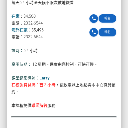
每天 24 小時全天候不限次數地觀看
在家
：
$4,580
phone
報名
電話：2332-6544
海外在家
：
$5,496
phone
報名
電話：2332-6544
課時：
24 小時
享用時期：
12 星期。進度由您控制，可快可慢。
課堂錄影導師：
Larry
在校免費試睇：首 3 小時
，請致電以上地點與本中心職員預
約。
本課程提供
導師解答
服務。