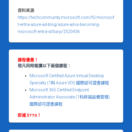
資料來源:
https://techcommunity.microsoft.com/t5/microsof
t-entra-azure-ad-blog/azure-ad-is-becoming-
microsoft-entra-id/ba-p/2520436
課程優惠！
現凡同時報讀以下兩個課程：
Microsoft Certified Azure Virtual Desktop
Specialty (1科 Azure VDI) 國際認可證書課程
Microsoft 365 Certified Endpoint
Administrator Associate (1科終端設備管理)
國際認可證書課程
即減 $770！