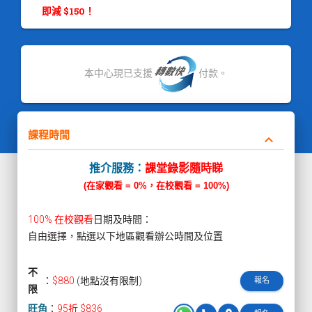
即減 $150！
本中心現已支援
付款。
課程時間
keyboard_arrow_down
推介服務：
課堂錄影隨時睇
(在家觀看 = 0%，在校觀看 = 100%)
100% 在校觀看
日期及時間：
自由選擇，點選以下地區觀看辦公時間及位置
不
：
$880
(地點沒有限制)
報名
限
旺角
：
95折 $836