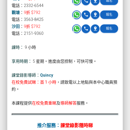
phone
pin_drop
報名
電話：2332-6544
觀塘
：
9折 $792
phone
pin_drop
報名
電話：3563-8425
沙田
：
9折 $792
phone
pin_drop
報名
電話：2151-9360
課時：
9 小時
享用時期：
5 星期。進度由您控制，可快可慢。
課堂錄影導師：
Quincy
在校免費試睇：首 1 小時
，請致電以上地點與本中心職員預
約。
本課程提供
在校免費重睇
及
導師解答
服務。
推介服務：
課堂錄影隨時睇