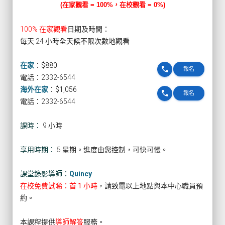
(在家觀看 = 100%，在校觀看 = 0%)
100% 在家觀看
日期及時間：
每天 24 小時全天候不限次數地觀看
在家
：
$880
phone
報名
電話：2332-6544
海外在家
：
$1,056
phone
報名
電話：2332-6544
課時：
9 小時
享用時期：
5 星期。進度由您控制，可快可慢。
課堂錄影導師：
Quincy
在校免費試睇：首 1 小時
，請致電以上地點與本中心職員預
約。
本課程提供
導師解答
服務。