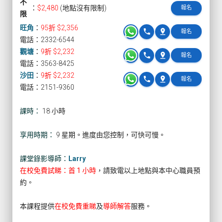
不
：
$2,480
(地點沒有限制)
報名
限
旺角
：
95折 $2,356
phone
pin_drop
報名
電話：2332-6544
觀塘
：
9折 $2,232
phone
pin_drop
報名
電話：3563-8425
沙田
：
9折 $2,232
phone
pin_drop
報名
電話：2151-9360
課時：
18 小時
享用時期：
9 星期。進度由您控制，可快可慢。
課堂錄影導師：
Larry
在校免費試睇：首 1 小時
，請致電以上地點與本中心職員預
約。
本課程提供
在校免費重睇
及
導師解答
服務。