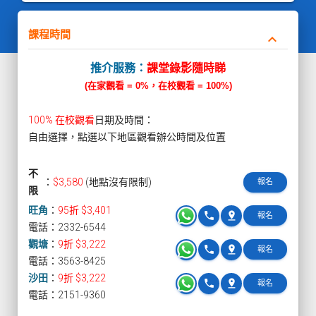
課程時間
keyboard_arrow_down
推介服務：
課堂錄影隨時睇
(在家觀看 = 0%，在校觀看 = 100%)
100% 在校觀看
日期及時間：
自由選擇，點選以下地區觀看辦公時間及位置
不
：
$3,580
(地點沒有限制)
報名
限
旺角
：
95折 $3,401
phone
pin_drop
報名
電話：2332-6544
觀塘
：
9折 $3,222
phone
pin_drop
報名
電話：3563-8425
沙田
：
9折 $3,222
phone
pin_drop
報名
電話：2151-9360