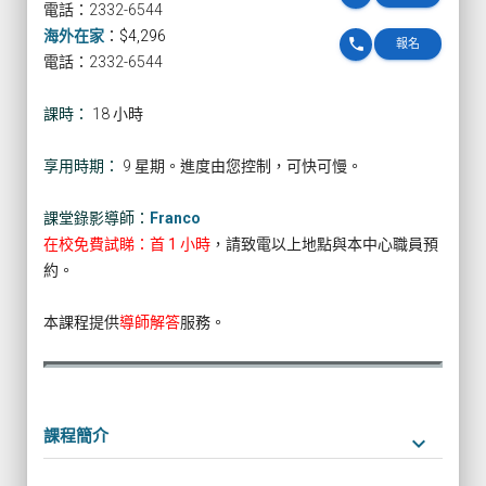
電話：2332-6544
海外在家
：
$4,296
phone
報名
電話：2332-6544
課時：
18 小時
享用時期：
9 星期。進度由您控制，可快可慢。
課堂錄影導師：
Franco
在校免費試睇：首 1 小時
，請致電以上地點與本中心職員預
約。
本課程提供
導師解答
服務。
課程簡介
keyboard_arrow_down