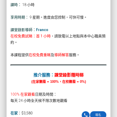
課時：
18 小時
享用時期：
9 星期。進度由您控制，可快可慢。
課堂錄影導師：
Franco
在校免費試睇：首 1 小時
，請致電以上地點與本中心職員預
約。
本課程提供
在校免費重睇
及
導師解答
服務。
推介服務：
課堂錄影隨時睇
(在家觀看 = 100%，在校觀看 = 0%)
100% 在家觀看
日期及時間：
每天 24 小時全天候不限次數地觀看
在家
：
$3,580
phone
報名