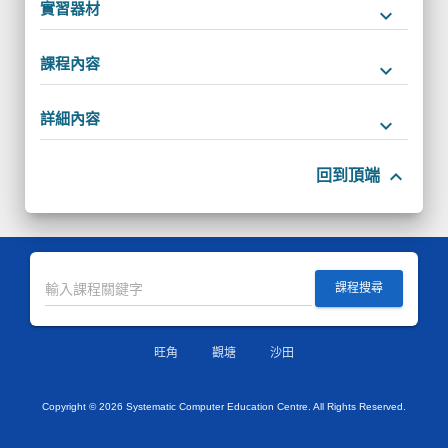
實習器材
keyboard_arrow_down
課程內容
keyboard_arrow_down
詳細內容
keyboard_arrow_down
keyboard_arrow_up
回到頂端
課程搜尋
旺角
觀塘
沙田
Copyright ©
2026 Systematic Computer Education Centre. All Rights Reserved.