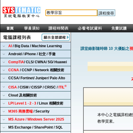
AI
/ Big Data / Machine Learning
課堂錄影隨時睇 10 大優點之
Android / iPhone / 社交 / 手遊
CompTIA
/ CLS/ CWNA/ 5G/ Huawei
CCNA
/ CCNP / Network 相關技術
CCSA/ Fortinet/ Juniper/ Palo Alto
®
CISA
/ CISM / CISSP / CRISC /
ITIL
Cloud 及相關技術
LPI Level 1 ‧ 2 ‧ 3
/ Linux 相關技術
M365 商務雲端
/ Security
本中心之電腦課程總監
MS Azure / Windows Server 2025
教學質素。
MS Exchange / SharePoint / SQL