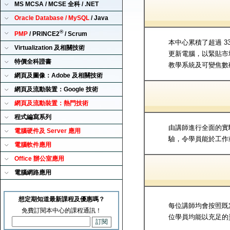
MS MCSA / MCSE 全科 / .NET
Oracle Database / MySQL
/ Java
®
PMP
/ PRINCE2
/ Scrum
本中心累積了超過 
Virtualization 及相關技術
更新電腦，以緊貼市
特價全科證書
教學系統及可變焦數
網頁及圖像：Adobe 及相關技術
網頁及流動裝置：Google 技術
網頁及流動裝置：熱門技術
程式編寫系列
由講師進行全面的實
電腦硬件及 Server 應用
驗，令學員能於工作
電腦軟件應用
Office 辦公室應用
電腦網路應用
想定期知道最新課程及優惠嗎？
每位講師均會按照既
免費訂閱本中心的課程通訊！
位學員均能以充足的