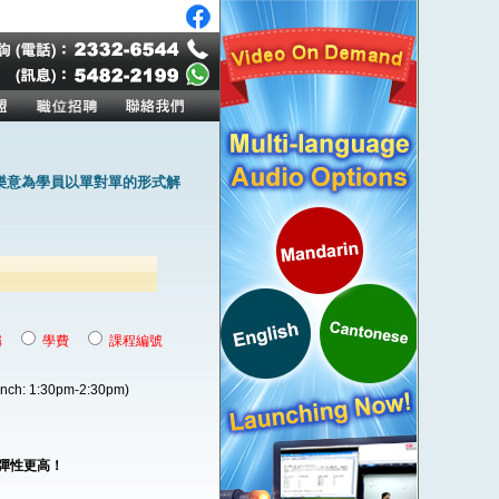
樂意為學員以單對單的形式解
稱
學費
課程編號
unch: 1:30pm-2:30pm)
程彈性更高！