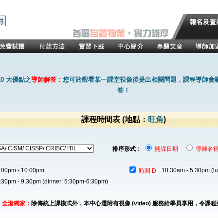
0 大優點之
導師解答
：您可於觀看某一課堂視像後提出相關問題，課程導師會
答！
課程時間表
(地點：
旺角
)
排序形式：
開課日期
導師名
:00pm - 10:00pm
10:30am - 5:30pm (l
時間 D
:30pm - 9:30pm (dinner: 5:30pm-6:30pm)
全港獨家：
除傳統上課模式外，本中心還附有視像 (video) 服務給學員享用，令課