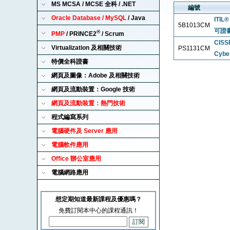
MS MCSA / MCSE 全科 / .NET
編號
Oracle Database / MySQL
/ Java
ITIL®
5B1013CM
可證
®
PMP
/ PRINCE2
/ Scrum
CIS
Virtualization 及相關技術
PS1131CM
Cyber
特價全科證書
網頁及圖像：Adobe 及相關技術
網頁及流動裝置：Google 技術
網頁及流動裝置：熱門技術
程式編寫系列
電腦硬件及 Server 應用
電腦軟件應用
Office 辦公室應用
電腦網路應用
想定期知道最新課程及優惠嗎？
免費訂閱本中心的課程通訊！