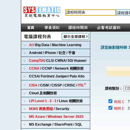
AI
/ Big Data / Machine Learning
課堂錄影隨時睇 1
Android / iPhone / 社交 / 手遊
CompTIA
/ CLS/ CWNA/ 5G/ Huawei
CCNA
/ CCNP / Network 相關技術
CCSA/ Fortinet/ Juniper/ Palo Alto
®
CISA
/ CISM / CISSP / CRISC /
ITIL
課程類別：
Cloud 及相關技術
LPI Level 1 ‧ 2 ‧ 3
/ Linux 相關技術
7
時間 C
2
時間 E
M365 商務雲端
/ Security
MS Azure / Windows Server 2025
MS Exchange / SharePoint / SQL