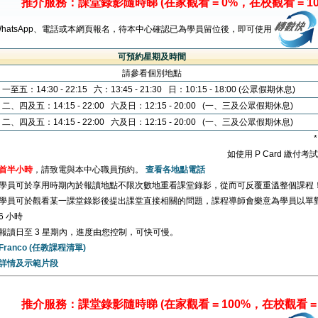
推介服務：課堂錄影隨時睇 (在家觀看 = 0%，在校觀看 = 10
WhatsApp、電話或本網頁報名，待本中心確認已為學員留位後，即可使用
可預約星期及時間
請參看個別地點
一至五：14:30 - 22:15 六：13:45 - 21:30 日：10:15 - 18:00 (公眾假期休息)
二、四及五：14:15 - 22:00 六及日：12:15 - 20:00 (一、三及公眾假期休息)
二、四及五：14:15 - 22:00 六及日：12:15 - 20:00 (一、三及公眾假期休息)
如使用 P Card 繳付
首半小時
，請致電與本中心職員預約。
查看各地點電話
學員可於享用時期內於報讀地點不限次數地重看課堂錄影，從而可反覆重溫整個課程
學員可於觀看某一課堂錄影後提出課堂直接相關的問題，課程導師會樂意為學員以單
6 小時
報讀日至 3 星期內，進度由您控制，可快可慢。
Franco (任教課程清單)
詳情及示範片段
推介服務：課堂錄影隨時睇 (在家觀看 = 100%，在校觀看 = 