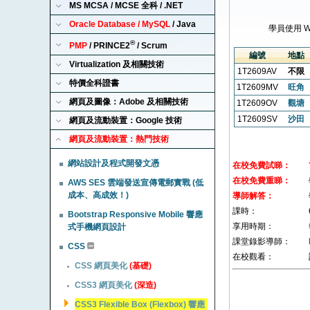
MS MCSA / MCSE 全科 / .NET
Oracle Database / MySQL
/ Java
學員使用 
®
PMP
/ PRINCE2
/ Scrum
編號
地點
Virtualization 及相關技術
1T2609AV
不限
特價全科證書
1T2609MV
旺角
網頁及圖像：Adobe 及相關技術
1T2609OV
觀塘
1T2609SV
沙田
網頁及流動裝置：Google 技術
網頁及流動裝置：熱門技術
網站設計及程式開發文憑
在校免費試睇：
在校免費重睇：
AWS SES 雲端發送宣傳電郵實戰 (低
成本、高成效！)
導師解答：
課時：
Bootstrap Responsive Mobile 響應
享用時期：
式手機網頁設計
課堂錄影導師：
CSS
在校觀看：
CSS 網頁美化
(基礎)
CSS3 網頁美化
(深造)
CSS3 Flexible Box (Flexbox) 響應