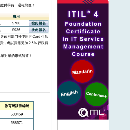
繳付學費，過程簡便！
費用
看。
$780
看。
$936
* 各政府部門可使用 P Card 付款
考試費，考試費需另加 2.5% 行政費
以單對單的形式解答！
教育局註冊編號
533459
588571