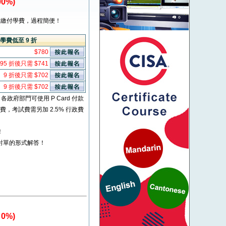
0%)
繳付學費，過程簡便！
學費低至 9 折
$780
95 折後只需 $741
9 折後只需 $702
9 折後只需 $702
* 各政府部門可使用 P Card 付款
考試費，考試費需另加 2.5% 行政費
！
對單的形式解答！
0%)