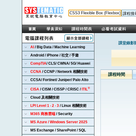
課堂錄影隨
AI
/ Big Data / Machine Learning
Android / iPhone / 社交 / 手遊
CompTIA
/ CLS/ CWNA/ 5G/ Huawei
CCNA
/ CCNP / Network 相關技術
課程時間
CCSA/ Fortinet/ Juniper/ Palo Alto
®
CISA
/ CISM / CISSP / CRISC /
ITIL
Cloud 及相關技術
LPI Level 1 ‧ 2 ‧ 3
/ Linux 相關技術
M365 商務雲端
/ Security
MS Azure / Windows Server 2025
MS Exchange / SharePoint / SQL