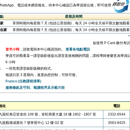
WhatsApp、電話或本網頁報名，待本中心確認已為學員留位後，即可使用
點
星期及時間
家
享用時期內每星期 7 天 (包括公眾假期)，每天 24 小時全天候不限次數地觀
在家
享用時期內每星期 7 天 (包括公眾假期)，每天 24 小時全天候不限次數地觀
如使用 P Card 繳付
首半小時
，請致電與本中心職員預約。
查看各地點電話
學員可於觀看某一課堂錄影後提出課堂直接相關的問題，課程導師會樂意為學員
6 小時
：
一些危害課堂錄影版權的程式。
報讀日至 3 星期內，進度由您控制，可快可慢。
Franco (任教課程清單)
服務條款及守則、報讀程序及示範片段
地址
電話
九龍旺角亞皆老街 109 號，皆旺商業大廈 18 樓 1802 - 1807 室
2332-6544
九龍觀塘成業街 7 號寧晉中心 12 樓 G2 室
3563-8425