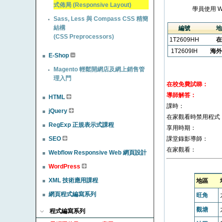
式佈局 (Responsive Layout)
學員使用 
Sass, Less 與 Compass CSS 精簡
結構
編號
地
(CSS Preprocessors)
1T2609HH
在
1T2609IH
海外
E-Shop
Magento 輕鬆開網店及網上銷售管
理入門
在校免費試睇：
導師解答：
HTML
課時：
jQuery
在家觀看時禁用程式
RegExp 正規表示式課程
享用時期：
SEO
課堂錄影導師：
在家觀看：
Webflow Responsive Web 網頁設計
WordPress
XML 技術應用課程
地區
網頁程式編寫系列
旺角
觀塘
程式編寫系列