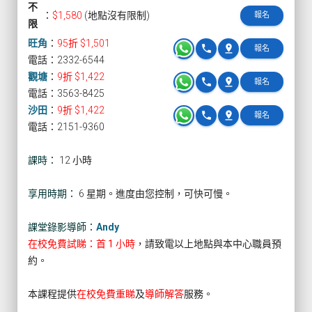
不
：
$1,580
(地點沒有限制)
報名
限
旺角
：
95折 $1,501
phone
pin_drop
報名
電話：2332-6544
觀塘
：
9折 $1,422
phone
pin_drop
報名
電話：3563-8425
沙田
：
9折 $1,422
phone
pin_drop
報名
電話：2151-9360
課時：
12 小時
享用時期：
6 星期。進度由您控制，可快可慢。
課堂錄影導師：
Andy
在校免費試睇：首 1 小時
，請致電以上地點與本中心職員預
約。
本課程提供
在校免費重睇
及
導師解答
服務。