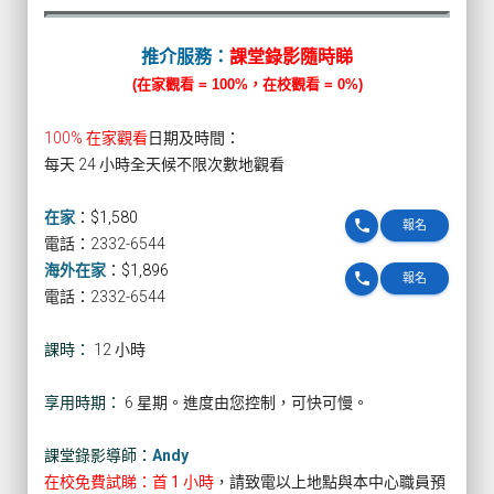
推介服務：
課堂錄影隨時睇
(在家觀看 = 100%，在校觀看 = 0%)
100% 在家觀看
日期及時間：
每天 24 小時全天候不限次數地觀看
在家
：
$1,580
phone
報名
電話：2332-6544
海外在家
：
$1,896
phone
報名
電話：2332-6544
課時：
12 小時
享用時期：
6 星期。進度由您控制，可快可慢。
課堂錄影導師：
Andy
在校免費試睇：首 1 小時
，請致電以上地點與本中心職員預