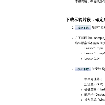
不得異議，學員已繳
下載示範片段，確定
加密了及
在下載回來的 samp
這些檔案並不能夠直接開啟，
Lesson1.mp4
Lesson1_t.mp
Lesson1.txt
並安裝 Sy
中央處理器 (CPU)
記憶體 (RAM):
硬碟空間 (Hard
顯示卡 (Displ
操作系統: Windows