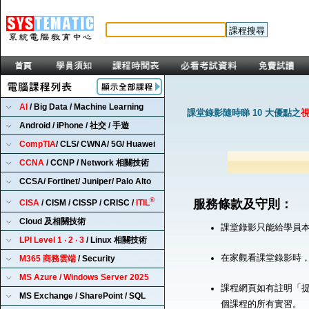
AI
/ Big Data / Machine Learning
課堂錄影隨時睇 10 大優點之
Android / iPhone / 社交 / 手遊
CompTIA
/ CLS/ CWNA/ 5G/ Huawei
CCNA
/ CCNP / Network 相關技術
CCSA/ Fortinet/ Juniper/ Palo Alto
®
服務條款及守則：
CISA
/ CISM / CISSP / CRISC /
ITIL
Cloud 及相關技術
課堂錄影只能給學員
LPI Level 1 ‧ 2 ‧ 3
/ Linux 相關技術
在家觀看課堂錄影時
M365 商務雲端
/ Security
MS Azure / Windows Server 2025
課程網頁如有註明「提
MS Exchange / SharePoint / SQL
個課程的所有實習。