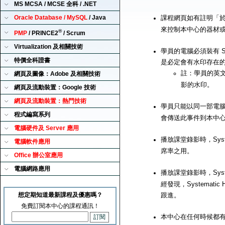
MS MCSA / MCSE 全科 / .NET
Oracle Database / MySQL
/ Java
課程網頁如有註明「
來控制本中心的器材
®
PMP
/ PRINCE2
/ Scrum
Virtualization 及相關技術
學員的電腦必須裝有 Sy
特價全科證書
是必定會有水印存在
註：學員的英
網頁及圖像：Adobe 及相關技術
影的水印。
網頁及流動裝置：Google 技術
網頁及流動裝置：熱門技術
學員只能以同一部電腦來播
程式編寫系列
會傳送此事件到本中
電腦硬件及 Server 應用
播放課堂錄影時，Syst
電腦軟件應用
席率之用。
Office 辦公室應用
電腦網路應用
播放課堂錄影時，Syst
經發現，Systemat
想定期知道最新課程及優惠嗎？
跟進。
免費訂閱本中心的課程通訊！
本中心在任何時候都有