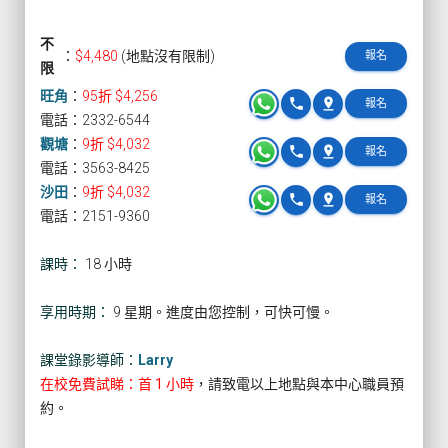
不
：
$4,480
(地點沒有限制)
報名
限
旺角
：
95折 $4,256
phone
pin_drop
報名
電話：2332-6544
觀塘
：
9折 $4,032
phone
pin_drop
報名
電話：3563-8425
沙田
：
9折 $4,032
phone
pin_drop
報名
電話：2151-9360
課時：
18 小時
享用時期：
9 星期。進度由您控制，可快可慢。
課堂錄影導師：
Larry
在校免費試睇：首 1 小時
，請致電以上地點與本中心職員預
約。