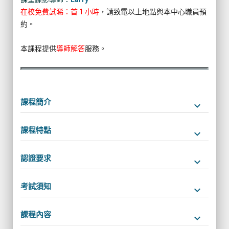
在校免費試睇：首 1 小時
，請致電以上地點與本中心職員預
約。
本課程提供
導師解答
服務。
課程簡介
keyboard_arrow_down
課程特點
keyboard_arrow_down
認證要求
keyboard_arrow_down
考試須知
keyboard_arrow_down
課程內容
keyboard_arrow_down