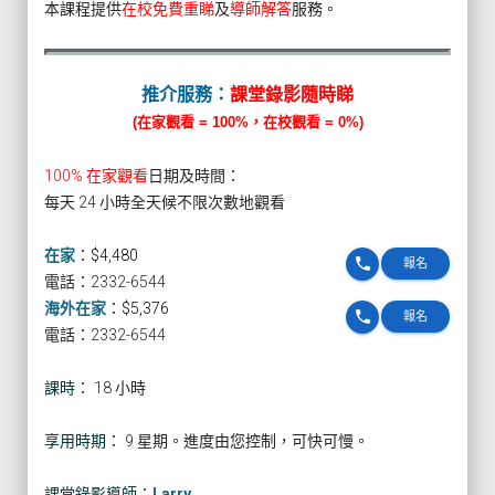
本課程提供
在校免費重睇
及
導師解答
服務。
推介服務：
課堂錄影隨時睇
(在家觀看 = 100%，在校觀看 = 0%)
100% 在家觀看
日期及時間：
每天 24 小時全天候不限次數地觀看
在家
：
$4,480
phone
報名
電話：2332-6544
海外在家
：
$5,376
phone
報名
電話：2332-6544
課時：
18 小時
享用時期：
9 星期。進度由您控制，可快可慢。
課堂錄影導師：
Larry