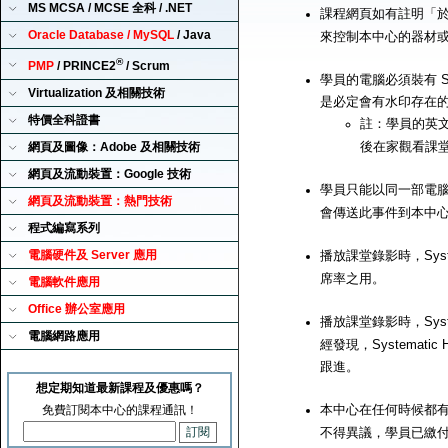
MS MCSA / MCSE 全科 / .NET
課程網頁如有註明「
Oracle Database / MySQL
/ Java
來控制本中心的器材
®
PMP
/ PRINCE2
/ Scrum
學員的電腦必須裝有 Sy
Virtualization 及相關技術
是必定會有水印存在
特價全科證書
註：學員的英文
後在家觀看課
網頁及圖像：Adobe 及相關技術
網頁及流動裝置：Google 技術
學員只能以同一部電腦來播
網頁及流動裝置：熱門技術
會傳送此事件到本中
程式編寫系列
電腦硬件及 Server 應用
播放課堂錄影時，Syst
席率之用。
電腦軟件應用
Office 辦公室應用
播放課堂錄影時，Syst
電腦網路應用
經發現，Systemat
跟進。
想定期知道最新課程及優惠嗎？
本中心在任何時候都有
免費訂閱本中心的課程通訊！
不得異議，學員已繳