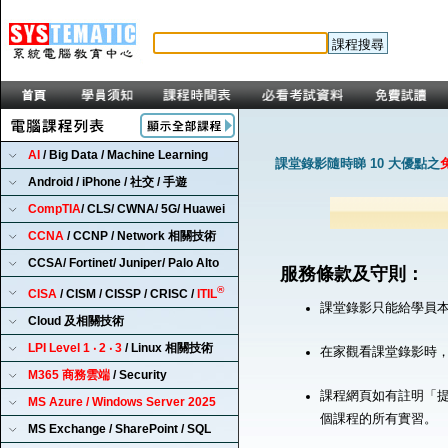
AI
/ Big Data / Machine Learning
課堂錄影隨時睇 10 大優點之
Android / iPhone / 社交 / 手遊
CompTIA
/ CLS/ CWNA/ 5G/ Huawei
CCNA
/ CCNP / Network 相關技術
CCSA/ Fortinet/ Juniper/ Palo Alto
服務條款及守則：
®
CISA
/ CISM / CISSP / CRISC /
ITIL
課堂錄影只能給學員
Cloud 及相關技術
LPI Level 1 ‧ 2 ‧ 3
/ Linux 相關技術
在家觀看課堂錄影時
M365 商務雲端
/ Security
課程網頁如有註明「提
MS Azure / Windows Server 2025
個課程的所有實習。
MS Exchange / SharePoint / SQL