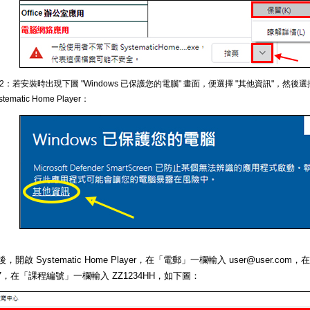
 2：若安裝時出現下圖 "Windows 已保護您的電腦" 畫面，便選擇 "其他資訊"，然後選
stematic Home Player：
，開啟 Systematic Home Player，在「電郵」一欄輸入 user@user.c
567，在「課程編號」一欄輸入 ZZ1234HH，如下圖：