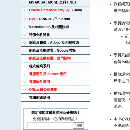
MS MCSA / MCSE 全科 / .NET
課程網頁
Oracle Database / MySQL
/ Java
來控制本
®
PMP
/ PRINCE2
/ Scrum
學員的電腦
Virtualization 及相關技術
是必定會
特價全科證書
註
影
網頁及圖像：Adobe 及相關技術
網頁及流動裝置：Google 技術
學員只能以
網頁及流動裝置：熱門技術
會傳送此
程式編寫系列
電腦硬件及 Server 應用
播放課堂錄
席率之用
電腦軟件應用
Office 辦公室應用
播放課堂錄
電腦網路應用
經發現，S
跟進。
想定期知道最新課程及優惠嗎？
本中心在
免費訂閱本中心的課程通訊！
不得異議