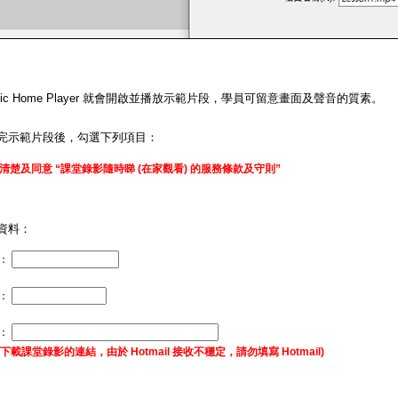
matic Home Player 就會開啟並播放示範片段，學員可留意畫面及聲音的質素。
完示範片段後，勾選下列項目：
清楚及同意 “課堂錄影隨時睇 (在家觀看) 的服務條款及守則”
資料：
：
碼：
址：
下載課堂錄影的連結，由於 Hotmail 接收不穩定，請勿填寫 Hotmail)