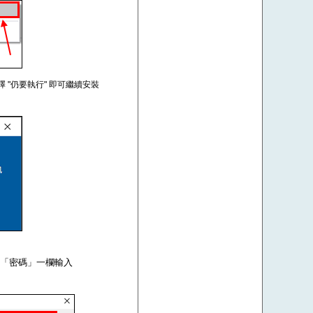
擇 "仍要執行" 即可繼續安裝
om，在「密碼」一欄輸入