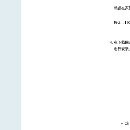
報讀在家
按金：HK$
在下載回來
進行安裝
註