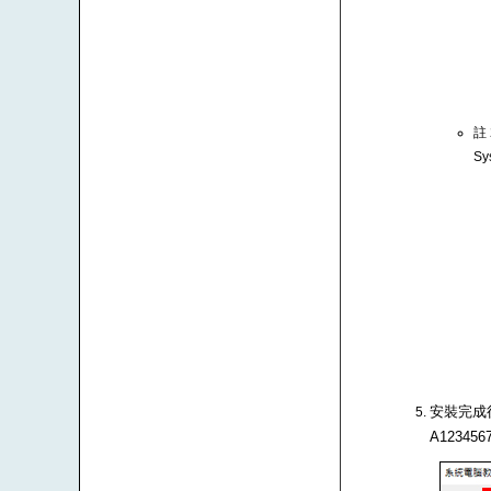
註
Sy
安裝完成後
A1234