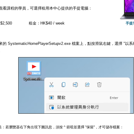
觀看課程的學員，可選擇租用本中心提供的手提電腦：
2,500
租金：HK$40 / week
手提
的 SystematicHomePlayerSetupv2.exe 檔案上，點按滑鼠右鍵，選擇
。
 1：若瀏覽器右下角出現下圖訊息，須按 ^ 箭咀並選擇 "保留"，才可儲存檔案：