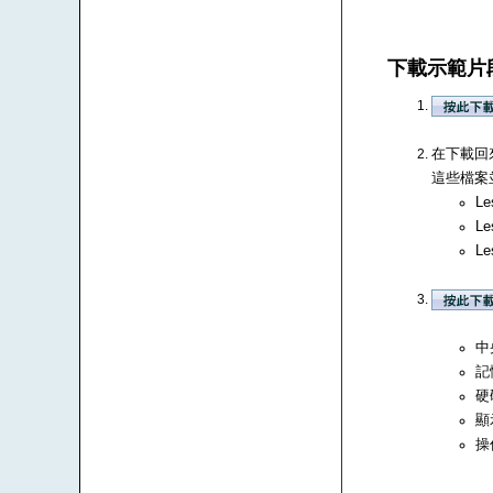
下載示範片
在下載回來
這些檔案並
Le
Le
Le
中央
記
硬
顯
操作