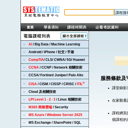
AI
/ Big Data / Machine Learning
Android / iPhone / 社交 / 手遊
CompTIA
/ CLS/ CWNA/ 5G/ Huawei
CCNA
/ CCNP / Network 相關技術
CCSA/ Fortinet/ Juniper/ Palo Alto
服務條款及
®
CISA
/ CISM / CISSP / CRISC /
ITIL
課堂錄影
Cloud 及相關技術
LPI Level 1 ‧ 2 ‧ 3
/ Linux 相關技術
在家觀看
M365 商務雲端
/ Security
課程網頁
MS Azure / Windows Server 2025
個課程的
MS Exchange / SharePoint / SQL