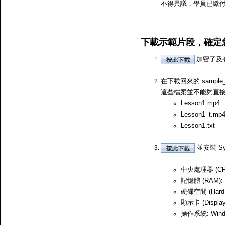
不得異議，學員已繳
下載示範片段，確定
加密了及
在下載回來的 samp
這些檔案並不能夠直接開啟，
Lesson1.mp4
Lesson1_t.mp
Lesson1.txt
並安裝 Sy
中央處理器 (CPU)
記憶體 (RAM):
硬碟空間 (Hard
顯示卡 (Displ
操作系統: Windows