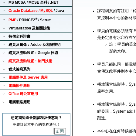
MS MCSA / MCSE 全科 / .NET
Oracle Database / MySQL
/ Java
課程網頁如有註明「
來控制本中心的器材
®
PMP
/ PRINCE2
/ Scrum
Virtualization 及相關技術
學員的電腦必須裝有 Sy
特價全科證書
是必定會有水印存在
註：學員的英
網頁及圖像：Adobe 及相關技術
影的水印。
網頁及流動裝置：Google 技術
網頁及流動裝置：熱門技術
學員只能以同一部電腦來播
程式編寫系列
會傳送此事件到本中
電腦硬件及 Server 應用
播放課堂錄影時，Syst
電腦軟件應用
席率之用。
Office 辦公室應用
電腦網路應用
播放課堂錄影時，Syst
經發現，Systemat
想定期知道最新課程及優惠嗎？
跟進。
免費訂閱本中心的課程通訊！
本中心在任何時候都有