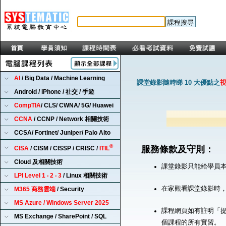
AI
/ Big Data / Machine Learning
課堂錄影隨時睇 10 大優點之
Android / iPhone / 社交 / 手遊
CompTIA
/ CLS/ CWNA/ 5G/ Huawei
CCNA
/ CCNP / Network 相關技術
CCSA/ Fortinet/ Juniper/ Palo Alto
®
服務條款及守則：
CISA
/ CISM / CISSP / CRISC /
ITIL
Cloud 及相關技術
課堂錄影只能給學員
LPI Level 1 ‧ 2 ‧ 3
/ Linux 相關技術
在家觀看課堂錄影時
M365 商務雲端
/ Security
MS Azure / Windows Server 2025
課程網頁如有註明「提
MS Exchange / SharePoint / SQL
個課程的所有實習。