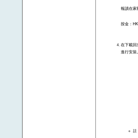
報讀在家
按金：HK$
在下載回來
進行安裝
註