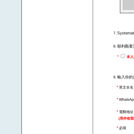
Syste
順利觀看
*
本人
輸入你的
*
英文全名
*
WhatsA
*
電郵地
(用作收取
*
必填