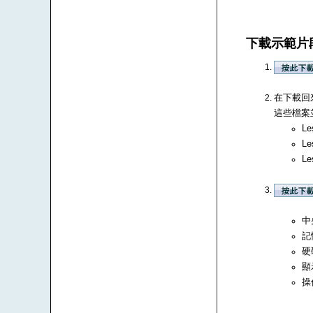
下載示範片
在下載回來
這些檔案並
Le
Le
Le
中央
記
硬
顯
操作