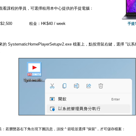
觀看課程的學員，可選擇租用本中心提供的手提電腦：
2,500
租金：HK$40 / week
手提
的 SystematicHomePlayerSetupv2.exe 檔案上，點按滑鼠右鍵，選擇
。
 1：若瀏覽器右下角出現下圖訊息，須按 ^ 箭咀並選擇 "保留"，才可儲存檔案：