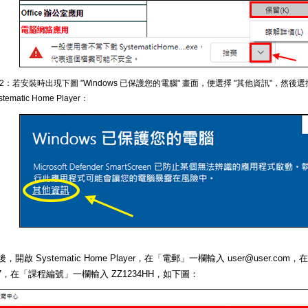
 2：若安裝時出現下圖 "Windows 已保護您的電腦" 畫面，便選擇 "其他資訊"，然後選
stematic Home Player：
，開啟 Systematic Home Player，在「電郵」一欄輸入 user@user.c
567，在「課程編號」一欄輸入 ZZ1234HH，如下圖：