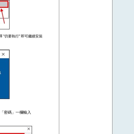
擇 "仍要執行" 即可繼續安裝
om，在「密碼」一欄輸入