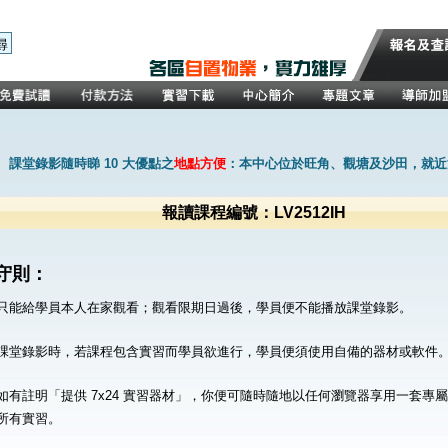
課堂錄影隨時睇 10 大優點之
地點方便
：本中心位於旺角、觀塘及沙田，就近
報讀課程編號：LV2512IH
守則：
只能給學員本人在家觀看；觀看限期日過後，學員便不能播放課堂錄影。
課堂錄影時，若課程包含實習而學員欲進行，學員便須使用自備的器材或軟件
如有註明「提供 7x24 實習器材」，你便可隨時隨地以任何瀏覽器享用一套專
所有實習。