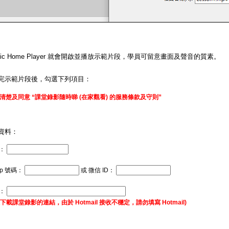
matic Home Player 就會開啟並播放示範片段，學員可留意畫面及聲音的質素。
完示範片段後，勾選下列項目：
清楚及同意 “課堂錄影隨時睇 (在家觀看) 的服務條款及守則”
資料：
：
pp 號碼：
或 微信 ID：
址：
下載課堂錄影的連結，由於 Hotmail 接收不穩定，請勿填寫 Hotmail)