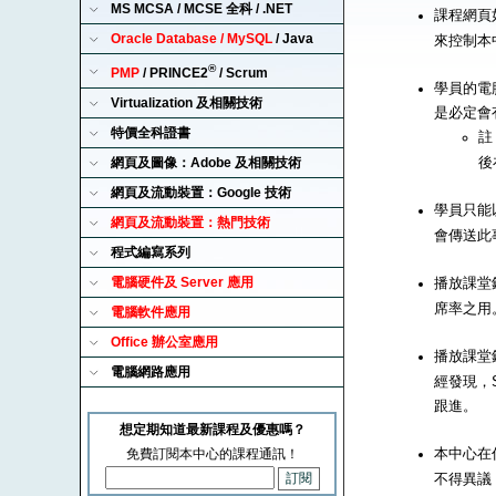
MS MCSA / MCSE 全科 / .NET
課程網頁
Oracle Database / MySQL
/ Java
來控制本
®
PMP
/ PRINCE2
/ Scrum
學員的電腦
Virtualization 及相關技術
是必定會
特價全科證書
註
後
網頁及圖像：Adobe 及相關技術
網頁及流動裝置：Google 技術
學員只能以
網頁及流動裝置：熱門技術
會傳送此
程式編寫系列
電腦硬件及 Server 應用
播放課堂錄
席率之用
電腦軟件應用
Office 辦公室應用
播放課堂錄
電腦網路應用
經發現，S
跟進。
想定期知道最新課程及優惠嗎？
本中心在
免費訂閱本中心的課程通訊！
不得異議