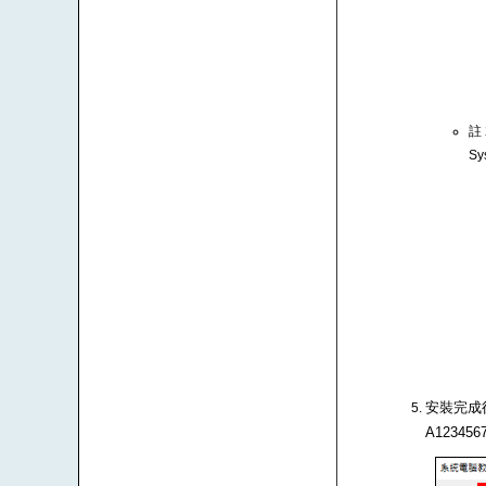
註
Sy
安裝完成後
A1234