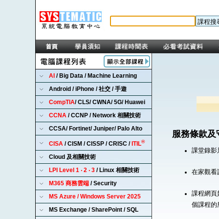
AI
/ Big Data / Machine Learning
Android / iPhone / 社交 / 手遊
CompTIA
/ CLS/ CWNA/ 5G/ Huawei
CCNA
/ CCNP / Network 相關技術
CCSA/ Fortinet/ Juniper/ Palo Alto
服務條款及
®
CISA
/ CISM / CISSP / CRISC /
ITIL
課堂錄影
Cloud 及相關技術
LPI Level 1 ‧ 2 ‧ 3
/ Linux 相關技術
在家觀看
M365 商務雲端
/ Security
課程網頁
MS Azure / Windows Server 2025
個課程的
MS Exchange / SharePoint / SQL