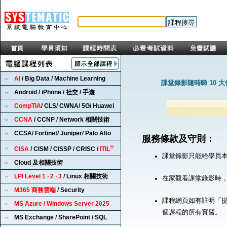
AI
/ Big Data / Machine Learning
課堂錄影隨時睇 10 
Android / iPhone / 社交 / 手遊
CompTIA
/ CLS/ CWNA/ 5G/ Huawei
CCNA
/ CCNP / Network 相關技術
CCSA/ Fortinet/ Juniper/ Palo Alto
服務條款及守則：
®
CISA
/ CISM / CISSP / CRISC /
ITIL
課堂錄影只能給學員
Cloud 及相關技術
LPI Level 1 ‧ 2 ‧ 3
/ Linux 相關技術
在家觀看課堂錄影時
M365 商務雲端
/ Security
課程網頁如有註明「提
MS Azure / Windows Server 2025
個課程的所有實習。
MS Exchange / SharePoint / SQL