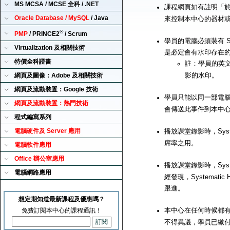
MS MCSA / MCSE 全科 / .NET
課程網頁如有註明「
Oracle Database / MySQL
/ Java
來控制本中心的器材
®
PMP
/ PRINCE2
/ Scrum
學員的電腦必須裝有 Sy
Virtualization 及相關技術
是必定會有水印存在
特價全科證書
註：學員的英
影的水印。
網頁及圖像：Adobe 及相關技術
網頁及流動裝置：Google 技術
學員只能以同一部電腦來播
網頁及流動裝置：熱門技術
會傳送此事件到本中
程式編寫系列
電腦硬件及 Server 應用
播放課堂錄影時，Syst
席率之用。
電腦軟件應用
Office 辦公室應用
播放課堂錄影時，Syst
電腦網路應用
經發現，Systemat
跟進。
想定期知道最新課程及優惠嗎？
本中心在任何時候都有
免費訂閱本中心的課程通訊！
不得異議，學員已繳