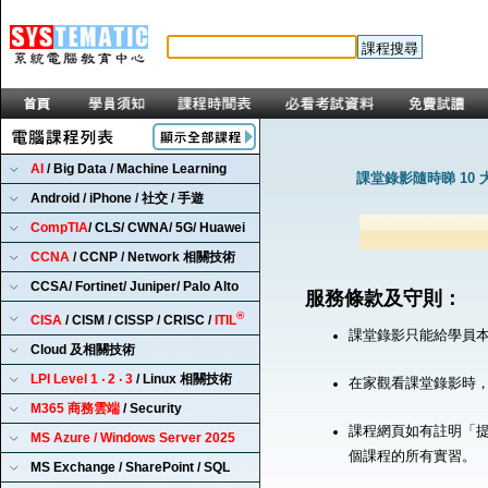
AI
/ Big Data / Machine Learning
課堂錄影隨時睇 10 
Android / iPhone / 社交 / 手遊
CompTIA
/ CLS/ CWNA/ 5G/ Huawei
CCNA
/ CCNP / Network 相關技術
CCSA/ Fortinet/ Juniper/ Palo Alto
服務條款及守則：
®
CISA
/ CISM / CISSP / CRISC /
ITIL
課堂錄影只能給學員
Cloud 及相關技術
LPI Level 1 ‧ 2 ‧ 3
/ Linux 相關技術
在家觀看課堂錄影時
M365 商務雲端
/ Security
課程網頁如有註明「提
MS Azure / Windows Server 2025
個課程的所有實習。
MS Exchange / SharePoint / SQL