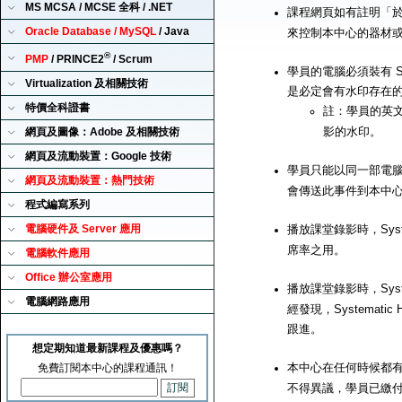
MS MCSA / MCSE 全科 / .NET
課程網頁如有註明「
Oracle Database / MySQL
/ Java
來控制本中心的器材
®
PMP
/ PRINCE2
/ Scrum
學員的電腦必須裝有 Sy
Virtualization 及相關技術
是必定會有水印存在
特價全科證書
註：學員的英
影的水印。
網頁及圖像：Adobe 及相關技術
網頁及流動裝置：Google 技術
學員只能以同一部電腦來播
網頁及流動裝置：熱門技術
會傳送此事件到本中
程式編寫系列
電腦硬件及 Server 應用
播放課堂錄影時，Syst
席率之用。
電腦軟件應用
Office 辦公室應用
播放課堂錄影時，Syst
電腦網路應用
經發現，Systemat
跟進。
想定期知道最新課程及優惠嗎？
本中心在任何時候都有
免費訂閱本中心的課程通訊！
不得異議，學員已繳