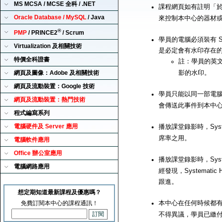
MS MCSA / MCSE 全科 / .NET
課程網頁如有註明「
Oracle Database / MySQL
/ Java
來控制本中心的器材
®
PMP
/ PRINCE2
/ Scrum
學員的電腦必須裝有 Sy
Virtualization 及相關技術
是必定會有水印存在
特價全科證書
註：學員的英
影的水印。
網頁及圖像：Adobe 及相關技術
網頁及流動裝置：Google 技術
學員只能以同一部電腦來播
網頁及流動裝置：熱門技術
會傳送此事件到本中
程式編寫系列
電腦硬件及 Server 應用
播放課堂錄影時，Syst
席率之用。
電腦軟件應用
Office 辦公室應用
播放課堂錄影時，Syst
電腦網路應用
經發現，Systemat
跟進。
想定期知道最新課程及優惠嗎？
本中心在任何時候都有
免費訂閱本中心的課程通訊！
不得異議，學員已繳