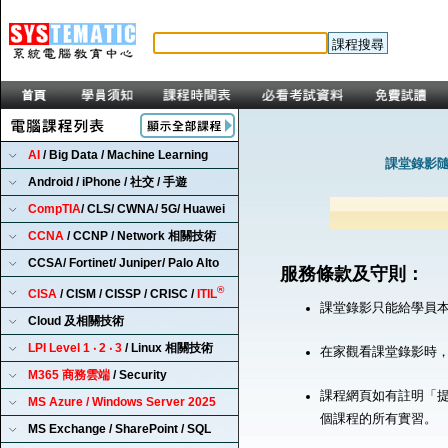
AI
/ Big Data / Machine Learning
課堂錄影隨
Android / iPhone / 社交 / 手遊
CompTIA
/ CLS/ CWNA/ 5G/ Huawei
CCNA
/ CCNP / Network 相關技術
CCSA/ Fortinet/ Juniper/ Palo Alto
服務條款及守則：
®
CISA
/ CISM / CISSP / CRISC /
ITIL
課堂錄影只能給學員
Cloud 及相關技術
LPI Level 1 ‧ 2 ‧ 3
/ Linux 相關技術
在家觀看課堂錄影時
M365 商務雲端
/ Security
課程網頁如有註明「提
MS Azure / Windows Server 2025
個課程的所有實習。
MS Exchange / SharePoint / SQL